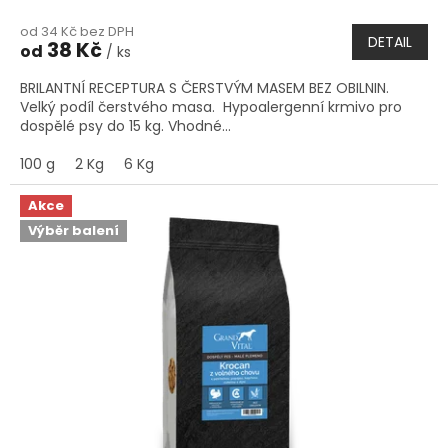
hodnocení
od 34 Kč bez DPH
produktu
DETAIL
38 Kč
od
/ ks
je
5,0
BRILANTNÍ RECEPTURA S ČERSTVÝM MASEM BEZ OBILNIN.
z
Velký podíl čerstvého masa. Hypoalergenní krmivo pro
5
dospělé psy do 15 kg. Vhodné...
hvězdiček.
100 g
2 Kg
6 Kg
Akce
Výběr balení