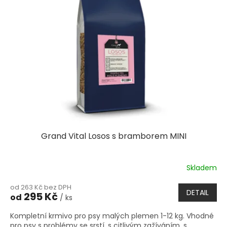
Grand Vital Losos s bramborem MINI
Skladem
Průměrné
hodnocení
od 263 Kč bez DPH
produktu
DETAIL
295 Kč
od
/ ks
je
5,0
Kompletní krmivo pro psy malých plemen 1-12 kg. Vhodné
z
pro psy s problémy se srstí, s citlivým zažíváním, s
5