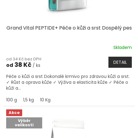
Grand Vital PEPTIDE+ Péče o kůži a srst Dospělý pes
Skladem
od 34 Kč bez DPH
DETAIL
38 Kč
od
/ ks
Péče o kůži a srst Dokonalé krmivo pro zdravou kůži a srst.
✓ Růst a oprava kůže ✓ Výživa a elasticita kůže ✓ Péče o
kůži a...
100 g
1,5 kg
10 Kg
Akce
Výběr
velikosti