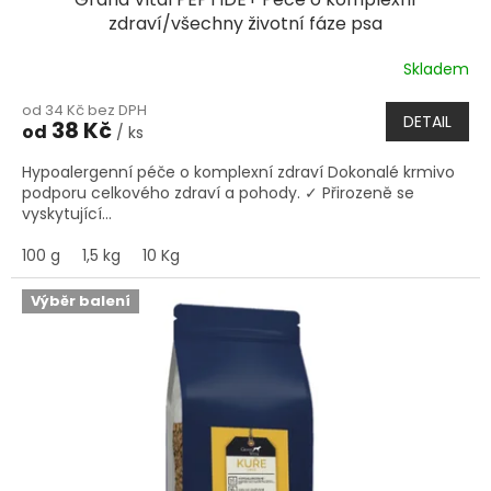
zdraví/všechny životní fáze psa
Skladem
od 34 Kč bez DPH
DETAIL
38 Kč
od
/ ks
Hypoalergenní péče o komplexní zdraví Dokonalé krmivo
podporu celkového zdraví a pohody. ✓ Přirozeně se
vyskytující...
100 g
1,5 kg
10 Kg
Výběr balení