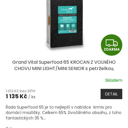
Z
ZDARMA
D
Grand Vital Superfood 65 KROCAN Z VOLNÉHO
A
CHOVU MINI LIGHT/MINI SENIOR s petrželkou,
papájou, kopřivou, cuketou a dýní
R
Skladem
M
1 013 Kč bez DPH
DETAIL
1 135 Kč
/ ks
A
Řada Superfood 65 je to nejlepší v nabídce krmiv pro
domácí mazlíčky. Celkem 65% živočišného obsahu, z toho
fantastických 35 %...