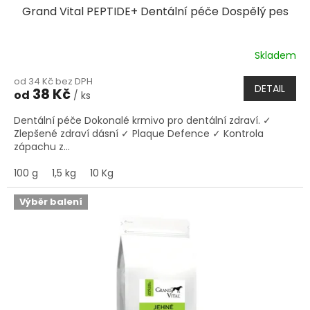
Grand Vital PEPTIDE+ Dentální péče Dospělý pes
Skladem
od 34 Kč bez DPH
DETAIL
38 Kč
od
/ ks
Dentální péče Dokonalé krmivo pro dentální zdraví. ✓
Zlepšené zdraví dásní ✓ Plaque Defence ✓ Kontrola
zápachu z...
100 g
1,5 kg
10 Kg
Výběr balení