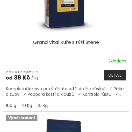
Grand Vital Kuře s rýží Štěně
Skladem
Průměrné
hodnocení
od 34 Kč bez DPH
produktu
DETAIL
38 Kč
od
/ ks
je
5,0
Kompletní krmivo pro štěňata od 2 do 15 měsíců ✓ Péče
z
o zuby ✓ Podpora kostí a kloubů ✓ Kontrola růstu ✓...
5
hvězdiček.
100 g
10 Kg
15 Kg
Výběr balení