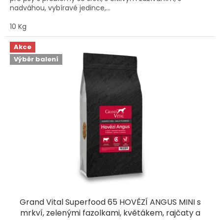
nadváhou, vybíravé jedince,...
hvězdiček.
10 Kg
Akce
Výběr balení
Grand Vital Superfood 65 HOVĚZÍ ANGUS MINI s
mrkví, zelenými fazolkami, květákem, rajčaty a