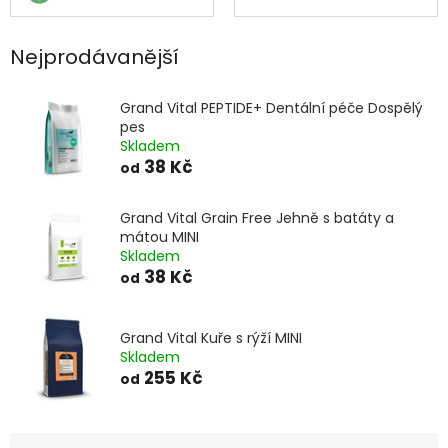
Nejprodávanější
Grand Vital PEPTIDE+ Dentální péče Dospělý
pes
Skladem
38 Kč
od
Grand Vital Grain Free Jehně s batáty a
mátou MINI
Skladem
38 Kč
od
Grand Vital Kuře s rýží MINI
Skladem
255 Kč
od
Ř