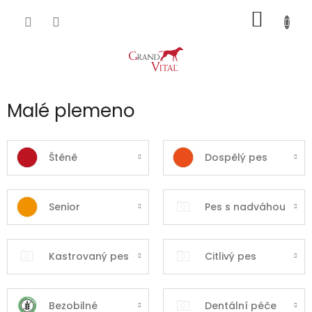
Přejít
NÁKUP
na
obsah
KOŠÍK
Malé plemeno
Štěně
Dospělý pes
Senior
Pes s nadváhou
Kastrovaný pes
Citlivý pes
Bezobilné
Dentální péče