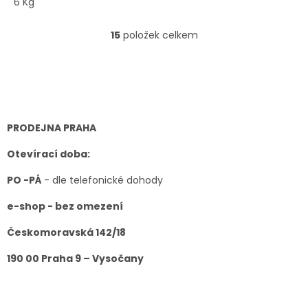
6 Kg
15
položek celkem
O
v
l
Z
á
á
d
p
a
a
c
t
PRODEJNA PRAHA
í
í
p
Otevírací doba:
r
v
PO -PÁ
- dle telefonické dohody
k
y
e-shop - bez omezení
v
ý
Českomoravská 142/18
p
i
190 00 Praha 9 – Vysočany
s
u