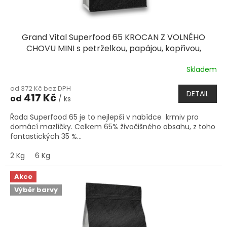
Grand Vital Superfood 65 KROCAN Z VOLNÉHO
CHOVU MINI s petrželkou, papájou, kopřivou,
cuketou a dýní
Skladem
Průměrné
hodnocení
od 372 Kč bez DPH
produktu
DETAIL
417 Kč
od
/ ks
je
5,0
Řada Superfood 65 je to nejlepší v nabídce krmiv pro
z
domácí mazlíčky. Celkem 65% živočišného obsahu, z toho
5
fantastických 35 %...
hvězdiček.
2 Kg
6 Kg
Akce
Výběr barvy