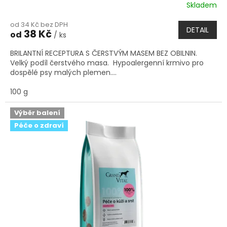
Skladem
od 34 Kč bez DPH
DETAIL
38 Kč
od
/ ks
BRILANTNÍ RECEPTURA S ČERSTVÝM MASEM BEZ OBILNIN.
Velký podíl čerstvého masa. Hypoalergenní krmivo pro
dospělé psy malých plemen....
100 g
Výběr balení
Péče o zdraví