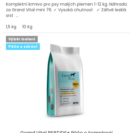
Kompletní krmivo pro psy malých plemen 1-12 kg. Náhrada
za Grand Vital mini 76. ✓ Vysoká chutnost ✓ Zářivě lesklá
srst ...
1,5 kg
10 Kg
Výběr balení
Péče o zdraví
Grand Vital PEPTIDE+ Péče o komplexní