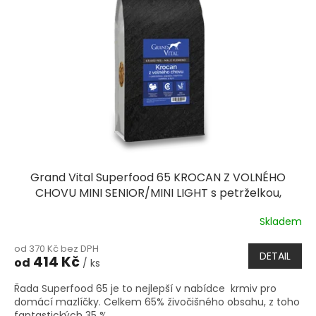
Grand Vital Superfood 65 KROCAN Z VOLNÉHO
CHOVU MINI SENIOR/MINI LIGHT s petrželkou,
papájou, kopřivou, cuketou a dýní
Skladem
od 370 Kč bez DPH
DETAIL
414 Kč
od
/ ks
Řada Superfood 65 je to nejlepší v nabídce krmiv pro
domácí mazlíčky. Celkem 65% živočišného obsahu, z toho
fantastických 35 %...