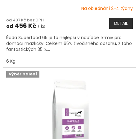
cuketou
Na objednání 2-4 týdny
Průměrné
hodnocení
od 407 Kč bez DPH
produktu
DETAIL
456 Kč
od
/ ks
je
5,0
Řada Superfood 65 je to nejlepší v nabídce krmiv pro
z
domácí mazlíčky. Celkem 65% živočišného obsahu, z toho
5
fantastických 35 %...
hvězdiček.
6 Kg
Výběr balení