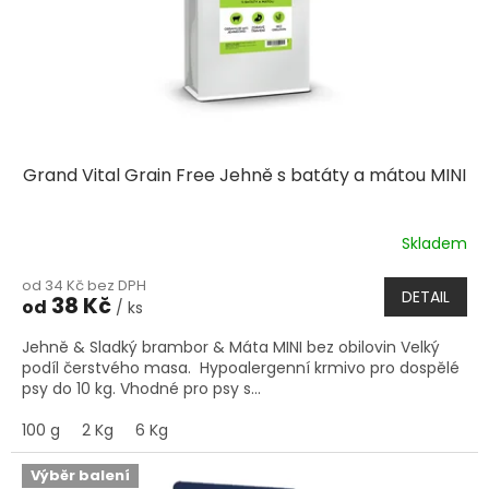
Grand Vital Grain Free Jehně s batáty a mátou MINI
Skladem
Průměrné
hodnocení
od 34 Kč bez DPH
produktu
DETAIL
38 Kč
od
/ ks
je
5,0
Jehně & Sladký brambor & Máta MINI bez obilovin Velký
z
podíl čerstvého masa. Hypoalergenní krmivo pro dospělé
5
psy do 10 kg. Vhodné pro psy s...
hvězdiček.
100 g
2 Kg
6 Kg
Výběr balení