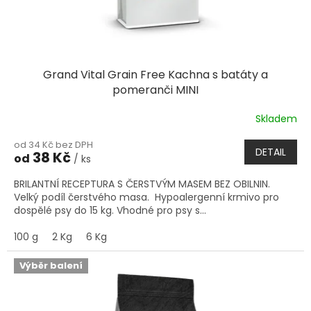
Grand Vital Grain Free Kachna s batáty a
pomeranči MINI
Skladem
od 34 Kč bez DPH
DETAIL
38 Kč
od
/ ks
BRILANTNÍ RECEPTURA S ČERSTVÝM MASEM BEZ OBILNIN.
Velký podíl čerstvého masa. Hypoalergenní krmivo pro
dospělé psy do 15 kg. Vhodné pro psy s...
100 g
2 Kg
6 Kg
Výběr balení