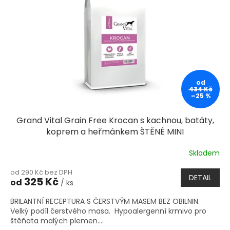
od
434 Kč
–25 %
Grand Vital Grain Free Krocan s kachnou, batáty,
koprem a heřmánkem ŠTĚNÉ MINI
Skladem
od 290 Kč bez DPH
DETAIL
325 Kč
od
/ ks
BRILANTNÍ RECEPTURA S ČERSTVÝM MASEM BEZ OBILNIN.
Velký podíl čerstvého masa. Hypoalergenní krmivo pro
štěňata malých plemen....