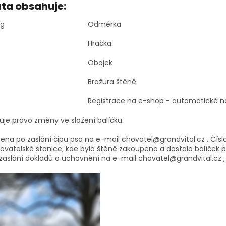
ata obsahuje:
kg
Odměrka
Hračka
Obojek
Brožura štěně
Registrace na e-shop - automatické na
azuje právo změny ve složení balíčku.
ena po zaslání čipu psa na e-mail chovatel@grandvital.cz . Čísl
vatelské stanice, kde bylo štěně zakoupeno a dostalo balíček p
zaslání dokladů o uchovnění na e-mail chovatel@grandvital.cz , z