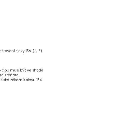
stavení slevy 15% (*,**)
o čipu musí být ve shodě
ro štěňata.
íská zákazník slevu 15%.