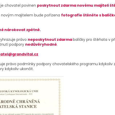
a je chovatel povinen
poskytnout zdarma novému majiteli št
te novým majitelem bude pořízena
fotografie štěněte s balíč
né nárokovat zpětně
.
i vyhrazuje právo
neposkytnout zdarma
balíčky pro štěňata v p
tnutí podpory
nedůvěryhodné
.
atel@grandvital.cz
hrazuje právo podmínky podpory chovatelského programu kdykoliv
y kdykoliv ukončit.