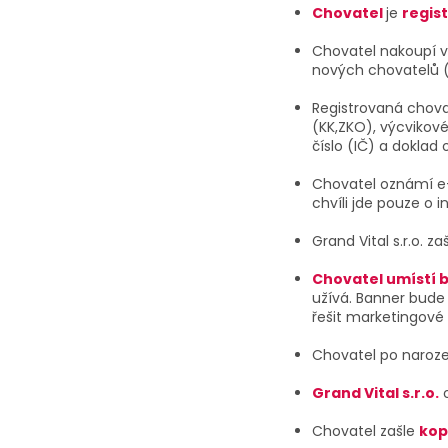
Chovatel
je
regis
Chovatel nakoupí 
nových chovatelů (
Registrovaná chova
(KK,ZKO), výcvikové
číslo (IČ) a doklad
Chovatel oznámí e-
chvíli jde pouze o i
Grand Vital s.r.o. z
Chovatel umístí 
užívá. Banner bude 
řešit marketingové o
Chovatel po naroze
Grand Vital s.r.o
.
o
Chovatel zašle
kop