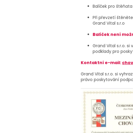
Balíček pro štěňat
Při převzetí štěně
Grand Vital s.r.o
Balíček není mož
Grand Vital s.r.o. s
podklady pro posky
Kontaktní e-mail:
chov
Grand Vital s.r.o. si vy
právo poskytování podpor