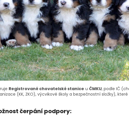
ruje
Registrované chovatelské stanice
u
ČMKU
, podle IČ (ch
anizace (KK, ZKO), výcvikové školy a bezpečnostní složky), které
žnost čerpání podpory: