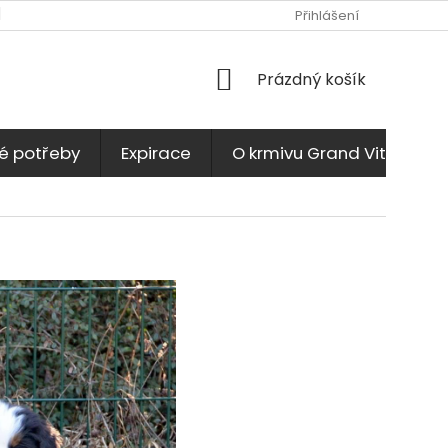
KONTAKTY
JAK NAKUPOVAT
OBCHODNÍ PODMÍNKY
Přihlášení
NÁKUPNÍ
Prázdný košík
KOŠÍK
é potřeby
Expirace
O krmivu Grand Vital