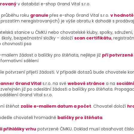
trovaný
v databázi e-shop Grand Vital s.r.o.
v průběhu roku
granule
přes e-shop Grand Vital s.r.o.
v hodnotě 
prozatím neregistrovaných) je výše obratu k dohodě s prodávaj
telská stanice u ČMKU nebo chovatelské kluby, spolky, sdružení,
 školy, bezpečnostní složky – doloží
scan certifikátu
,
registračn
 o chovnosti psa
mailem žádost o balíčky pro štěňata, nejlépe již
při potvrzené
nformativní sdělení
ašle potvrzení přijetí žádosti. V případě dotazů bude chovatele ko
banner Grand Vital
s.r.o. na své
webové stránce
a na
sociáln
zveřejněn již po odeslání žádosti o balíčky pro štěňata. Propag
ddělení Grand Vital s.r.o.
ní štěňat
zašle e-mailem datum a počet
.
Chovatel doloží
hr
dešle chovateli hromadně
balíčky pro štěňata
.
ii přihlášky vrhu
potvrzené ČMKU. Doklad musí obsahovat číslo