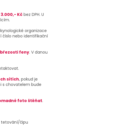
3.000,- Kč
bez DPH. U
ícím.
 kynologické organizace
í číslo nebo identifikační
 březosti feny
. V danou
ntaktovat.
ích sítích
, pokud je
aci s chovatelem bude
omadné foto štěňat
.
 tetování/čipu