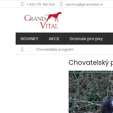
Přejít
+420 775 765 533
obchod@grandvital.cz
na
obsah
NOVINKY
AKCE
Granule pro psy
Domů
Chovatelský program
Chovatelský