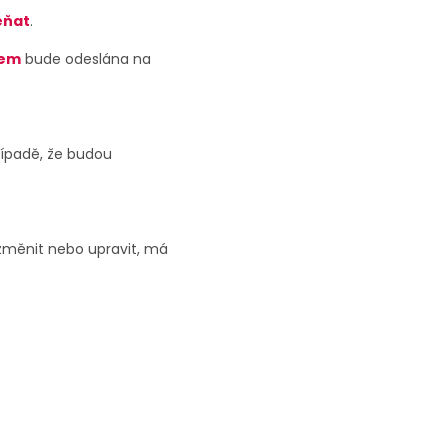
ěňat
.
kem
bude odeslána na
řípadě, že budou
 změnit nebo upravit, má