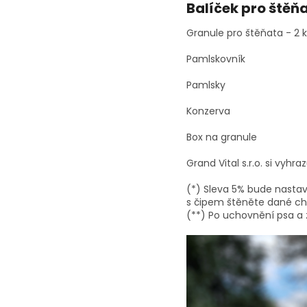
Balíček pro štěň
Granule pro štěňata - 2 
Pamlskovník
Pamlsky
Konzerva
Box na granule
Grand Vital s.r.o. si vyhr
(*) Sleva 5% bude nastav
s čipem štěněte dané cho
(**) Po uchovnění psa a 