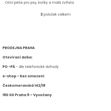
Oční péče pro psy, kočky a malá zvířata
3
položek celkem
O
v
l
Z
á
á
d
p
a
a
c
t
PRODEJNA PRAHA
í
í
p
Otevírací doba:
r
v
PO -PÁ
- dle telefonické dohody
k
y
e-shop - bez omezení
v
ý
Českomoravská 142/18
p
i
190 00 Praha 9 – Vysočany
s
u