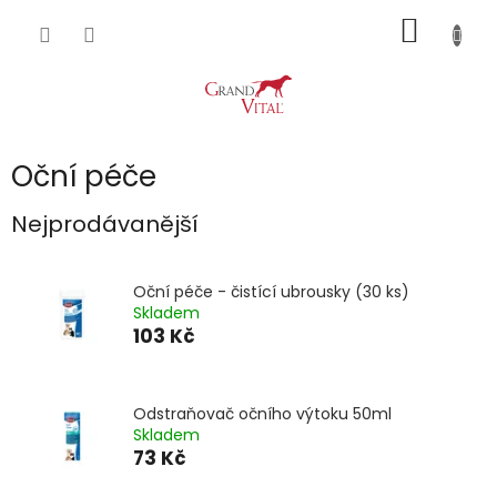
Přejít
NÁKUP
na
obsah
KOŠÍK
Oční péče
Nejprodávanější
Oční péče - čistící ubrousky (30 ks)
Skladem
103 Kč
Odstraňovač očního výtoku 50ml
Skladem
73 Kč