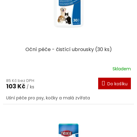
d
u
k
t
ů
Oční péče - čistící ubrousky (30 ks)
Skladem
85 Kč bez DPH
Do košíku
103 Kč
/ ks
Ušní péče pro psy, kočky a malá zvířata