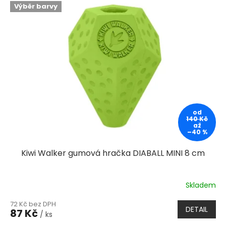
Výběr barvy
od
140 Kč
až
–40 %
Kiwi Walker gumová hračka DIABALL MINI 8 cm
Skladem
72 Kč bez DPH
DETAIL
87 Kč
/ ks