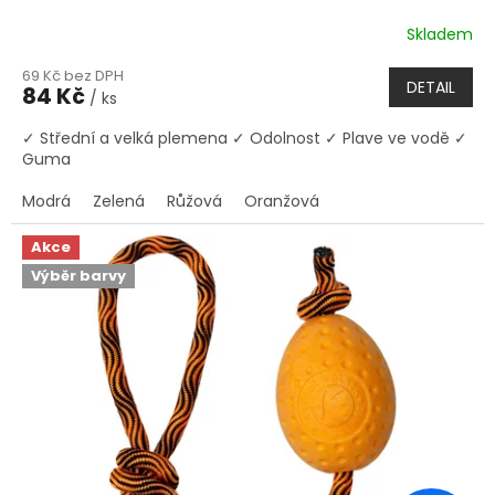
Skladem
69 Kč bez DPH
DETAIL
84 Kč
/ ks
✓ Střední a velká plemena ✓ Odolnost ✓ Plave ve vodě ✓
Guma
Modrá
Zelená
Růžová
Oranžová
Akce
Výběr barvy