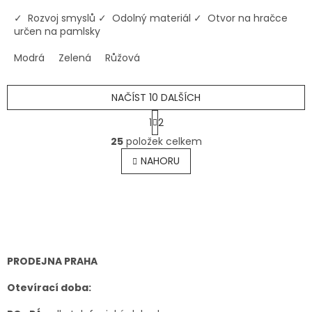
✓ Rozvoj smyslů ✓ Odolný materiál ✓ Otvor na hračce
určen na pamlsky
Modrá
Zelená
Růžová
NAČÍST 10 DALŠÍCH
S
1
2
t
O
r
25
položek celkem
v
á
l
NAHORU
n
á
k
o
d
v
Z
a
á
c
á
n
í
p
í
p
a
r
t
PRODEJNA PRAHA
v
í
k
Otevírací doba:
y
v