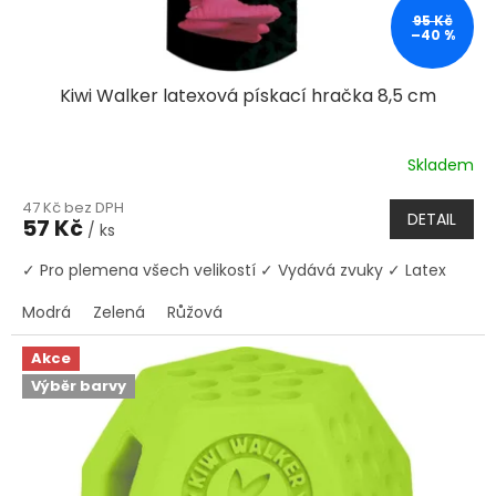
95 Kč
–40 %
Kiwi Walker latexová pískací hračka 8,5 cm
Skladem
47 Kč bez DPH
DETAIL
57 Kč
/ ks
✓ Pro plemena všech velikostí ✓ Vydává zvuky ✓ Latex
Modrá
Zelená
Růžová
Akce
Výběr barvy