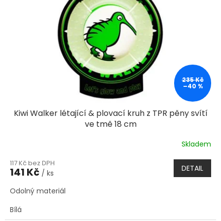
235 Kč
–40 %
Kiwi Walker létající & plovací kruh z TPR pěny svítí
ve tmě 18 cm
Skladem
117 Kč bez DPH
DETAIL
141 Kč
/ ks
Odolný materiál
Bílá