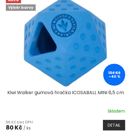
Výběr barvy
134 Kč
–40 %
Kiwi Walker gumová hračka ICOSABALL MINI 6,5 cm
Skladem
66 Kč bez DPH
DETAIL
80 Kč
/ ks