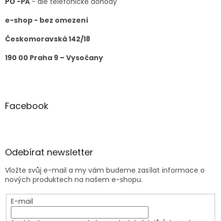
PO -PÁ
- dle telefonické dohody
ý
p
e-shop - bez omezení
i
s
Českomoravská 142/18
u
190 00 Praha 9 – Vysočany
Facebook
Odebírat newsletter
Vložte svůj e-mail a my vám budeme zasílat informace o
nových produktech na našem e-shopu.
E-mail