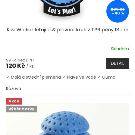
200 Kč
–40 %
Kiwi Walker létající & plovací kruh z TPR pěny 18 cm
Skladem
99 Kč bez DPH
DETAIL
120 Kč
/ ks
✓ Malá a střední plemena ✓ Plave ve vodě ✓ Guma
Růžová
Akce
Výběr barvy