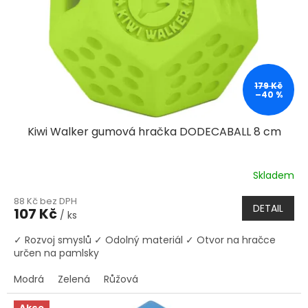
179 Kč
–40 %
Kiwi Walker gumová hračka DODECABALL 8 cm
Skladem
88 Kč bez DPH
DETAIL
107 Kč
/ ks
✓ Rozvoj smyslů ✓ Odolný materiál ✓ Otvor na hračce
určen na pamlsky
Modrá
Zelená
Růžová
Akce