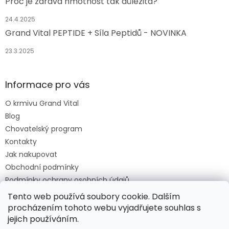
Proč je zdravá hmotnost tak důležitá?
24.4.2025
Grand Vital PEPTIDE + Síla Peptidů - NOVINKA
23.3.2025
Informace pro vás
O krmivu Grand Vital
Blog
Chovatelský program
Kontakty
Jak nakupovat
Obchodní podmínky
Podmínky ochrany osobních údajů
O krmivu Grand Vital
Tento web používá soubory cookie. Dalším
procházením tohoto webu vyjadřujete souhlas s
jejich používáním.