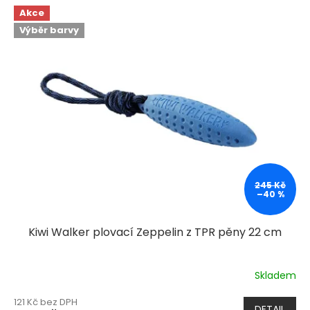
Akce
Výběr barvy
245 Kč
–40 %
Kiwi Walker plovací Zeppelin z TPR pěny 22 cm
Skladem
121 Kč bez DPH
DETAIL