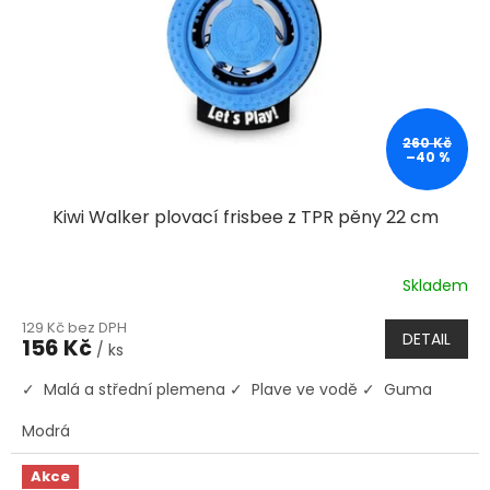
260 Kč
–40 %
Kiwi Walker plovací frisbee z TPR pěny 22 cm
Skladem
129 Kč bez DPH
DETAIL
156 Kč
/ ks
✓ Malá a střední plemena ✓ Plave ve vodě ✓ Guma
Modrá
Akce