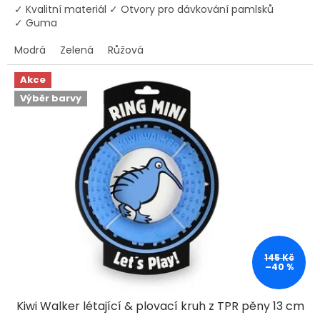
✓ Kvalitní materiál ✓ Otvory pro dávkování pamlsků
✓ Guma
Modrá
Zelená
Růžová
Akce
Výběr barvy
145 Kč
–40 %
Kiwi Walker létající & plovací kruh z TPR pěny 13 cm