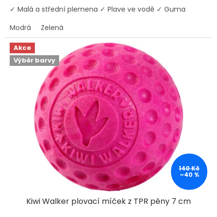
✓ Malá a střední plemena ✓ Plave ve vodě ✓ Guma
Modrá
Zelená
Akce
Výběr barvy
140 Kč
–40 %
Kiwi Walker plovací míček z TPR pěny 7 cm