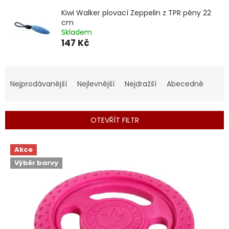
Kiwi Walker plovací Zeppelin z TPR pěny 22
cm
Skladem
147 Kč
Ř
a
Nejprodávanější
Nejlevnější
Nejdražší
Abecedně
z
e
n
OTEVŘÍT FILTR
í
p
V
r
Akce
ý
o
Výběr barvy
p
d
i
u
s
k
p
t
r
ů
o