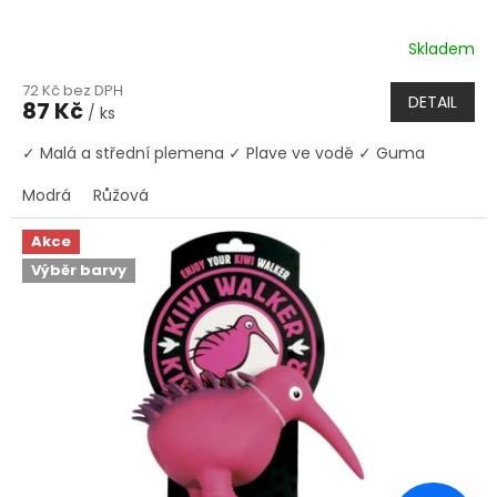
Skladem
72 Kč bez DPH
DETAIL
87 Kč
/ ks
✓ Malá a střední plemena ✓ Plave ve vodě ✓ Guma
Modrá
Růžová
Akce
Výběr barvy