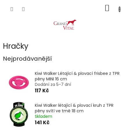
Přejít
NÁKUP
na
obsah
KOŠÍK
Hračky
Nejprodávanější
Kiwi Walker Létající & plovací frisbee z TPR
pěny MINI 16 cm
Dodání za 5-7 dní
117 Kč
Kiwi Walker létající & plovací kruh z TPR
pěny svítí ve tmě 18 cm
Skladem
141 Kč