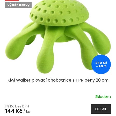
Výběr barvy
240 Kč
–40 %
Kiwi Walker plovací chobotnice z TPR pěny 20 cm
Skladem
119 Kč bez DPH
DETAIL
144 Kč
/ ks