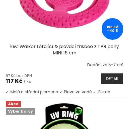
d
u
k
t
ů
196 Kč
–40 %
Kiwi Walker Létající & plovací frisbee z TPR pěny
MINI 16 cm
Dodání za 5-7 dní
97 Kč bez DPH
DETAIL
117 Kč
/ ks
✓ Malá a střední plemena ✓ Plave ve vodě ✓ Guma
Akce
Výběr barvy