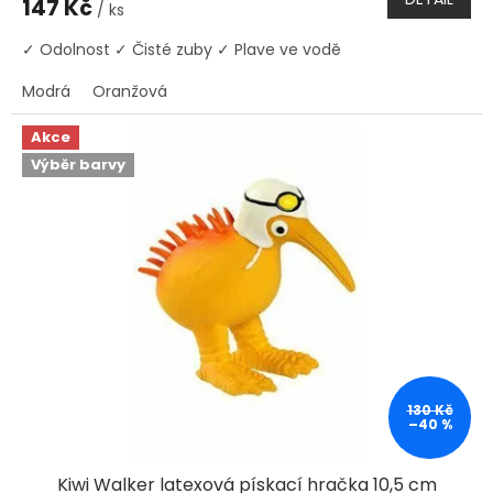
147 Kč
/ ks
✓ Odolnost ✓ Čisté zuby ✓ Plave ve vodě
Modrá
Oranžová
Akce
Výběr barvy
130 Kč
–40 %
Kiwi Walker latexová pískací hračka 10,5 cm