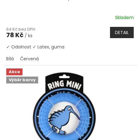
Skladem
64 Kč bez DPH
DETAIL
78 Kč
/ ks
✓ Odolnost ✓ Latex, guma
Bílá
Červená
Akce
Výběr barvy