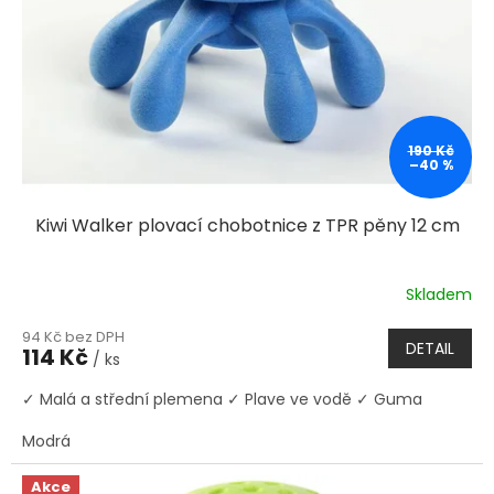
190 Kč
–40 %
Kiwi Walker plovací chobotnice z TPR pěny 12 cm
Skladem
94 Kč bez DPH
DETAIL
114 Kč
/ ks
✓ Malá a střední plemena ✓ Plave ve vodě ✓ Guma
Modrá
Akce