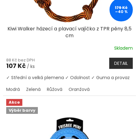
179 Kč
–40 %
Kiwi Walker házecí a plavací vajíčko z TPR pěny 8,5
cm
Skladem
88 Kč bez DPH
DETAIL
107 Kč
/ ks
✓ Střední a velká plemena ✓ Odolnost ✓ Guma a provaz
Modrá
Zelená
Růžová
Oranžová
Akce
Výběr barvy