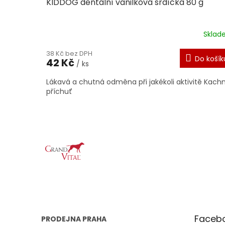
KIDDOG dentální vanilková srdíčka 80 g
Skla
38 Kč bez DPH
Do košík
42 Kč
/ ks
Lákavá a chutná odměna při jakékoli aktivitě Kachn
příchuť
Z
á
p
a
t
í
Faceb
PRODEJNA PRAHA