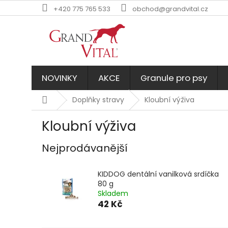
Přejít
+420 775 765 533
obchod@grandvital.cz
na
obsah
NOVINKY
AKCE
Granule pro psy
Domů
Doplňky stravy
Kloubní výživa
Kloubní výživa
Nejprodávanější
KIDDOG dentální vanilková srdíčka
80 g
Skladem
42 Kč