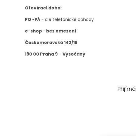
Otevírací doba:
PO -PÁ
- dle telefonické dohody
e-shop - bez omezení
Českomoravská 142/18
190 00 Praha 9 – Vysočany
Přijím