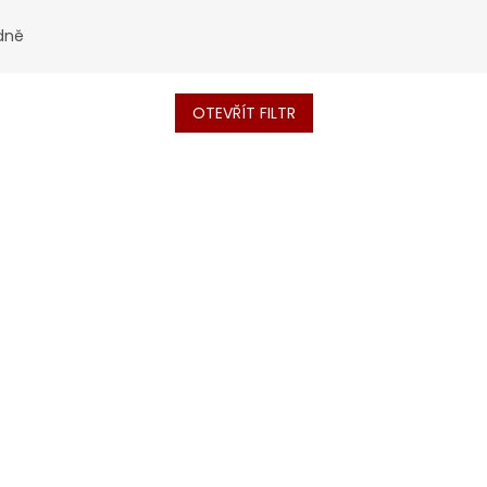
dně
OTEVŘÍT FILTR