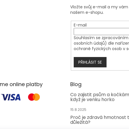
y
Vložte svůj e-mail a my vá
v
našem e-shopu.
ý
p
i
E-mail
s
u
Souhlasím se zpracováním 
osobních údajů) dle naříze
ochraně fyzických osob v s
PŘIHLÁSIT SE
áme online platby
Blog
Co zajistit psům a kočká
když je venku horko
15.8.2025
Proč je zdravá hmotnost 
důležitá?