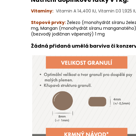
Vitamíny:
Vitamin A 14,400 IU, Vitamin D3 1,925 I
Stopové prvky:
Železo (monohydrát síranu žel
mg, Mangan (monohydrát síranu manganatého) 35
(bezvodý jodičnan vápenatý) 1 mg
Žádná přidaná umělá barviva či konzer