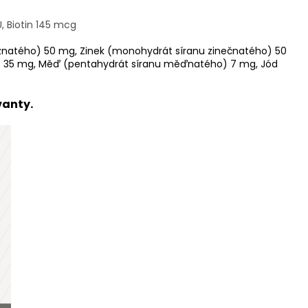
U, Biotin 145 mcg
eznatého) 50 mg, Zinek (monohydrát síranu zinečnatého) 50
 mg, Měď (pentahydrát síranu měďnatého) 7 mg, Jód
vanty.