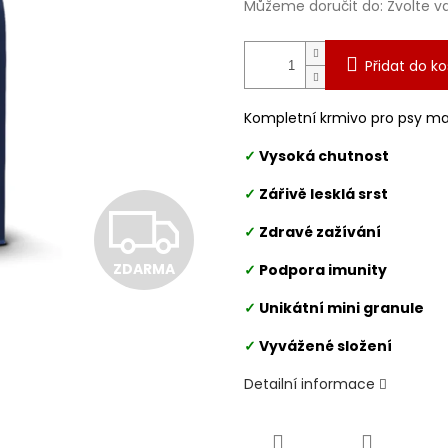
Můžeme doručit do:
Zvolte v
Přidat do ko
Kompletní krmivo pro psy ma
✓
Vysoká chutnost
✓
Zářivě lesklá srst
Z
✓
Zdravé zažívání
ZDARMA
✓
Podpora imunity
D
✓
Unikátní mini granule
A
✓
Vyvážené složení
Detailní informace
R