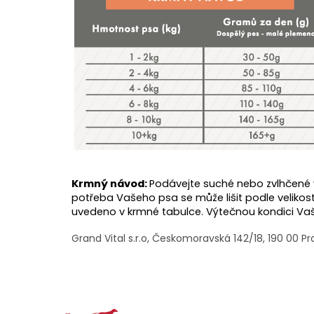
Krmný návod:
Podávejte suché nebo zvlhčené v
potřeba Vašeho psa se může lišit podle velikos
uvedeno v krmné tabulce. Výtečnou kondici Vaš
Grand Vital s.r.o, Českomoravská 142/18, 190 00 P
Z
á