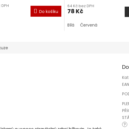
z DPH
64 Kč bez DPH
78 Kč
Do košíku
Bílá
Červená
kuze
Do
Kat
EA
PO
PL
PŘ
STÁ
?