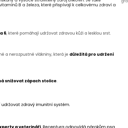
́skaný a vysoce stravitelný zdroj bílkovin. Je také
gra
̌ vitamínů B a železa, které přispívají k celkovému zdraví a
a 6
, které pomáhají udržovat zdravou kůži a lesklou srst.
é a nerozpustné vlákniny, která je
důležitá pro udržení
á snižovat zápach stolice
.
í udržovat zdravý imunitní systém.
xperty a veterináři
. Receptura odpovídá nárokům psa