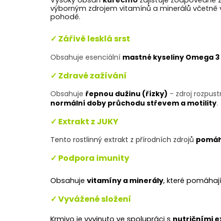
Vysoký obsah
kuřecího
zajišťuje
zodpovědně zi
výborným zdrojem vitamínů a minerálů včetne
pohodě.
✓ Zářivě lesklá srst
Obsahuje esenciální
mastné kyseliny Omega 3 
✓ Zdravé zažívání
Obsahuje
řepnou dužinu (řízky)
- zdroj rozpustn
normální doby průchodu střevem
a motility
.
✓ Extrakt z JUKY
Tento rostlinný extrakt z přírodních zdrojů
pomáh
✓ Podpora imunity
Obsahuje
vitamíny a minerály
, které pomáhaj
✓ Vyvážené složení
K
rmivo je vyvinuto ve spolupráci s
nutričními e