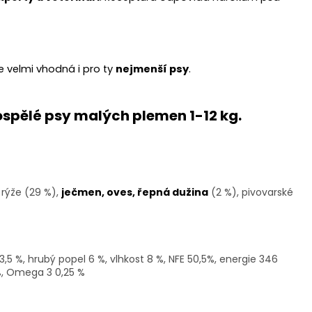
e velmi vhodná i pro ty
nejmenší psy
.
spělé psy malých plemen 1-12 kg.
 rýže (29 %),
ječmen, oves, řepná dužina
(2 %), pivovarské
3,5 %,
hrubý popel 6 %,
vlhkost 8 %,
NFE 50,5%,
energie 346
%,
Omega 3 0,25 %