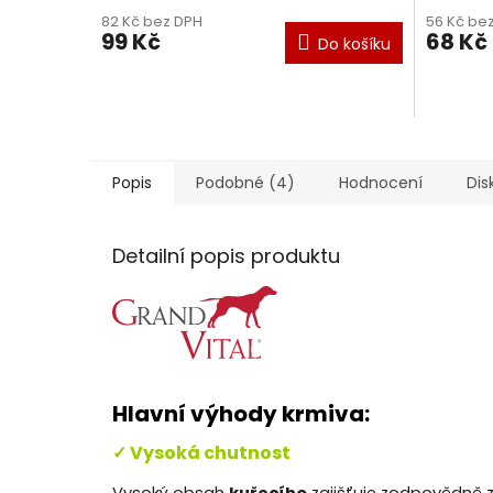
82 Kč bez DPH
56 Kč be
99 Kč
68 Kč
Do košíku
Popis
Podobné (4)
Hodnocení
Dis
Detailní popis produktu
Hlavní výhody krmiva:
✓ Vysoká chutnost