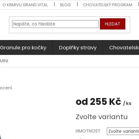
O KRMIVU GRAND VITAL
BLOG
CHOVATELSKÝ PROGRAM
HLEDAT
Granule pro kočky
Doplňky stravy
Chovatelsk
MINI
nocení
od
255 Kč
/ ks
Měrná
Zvolte variantu
cena:
HMOTNOST