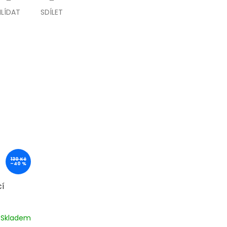
HLÍDAT
SDÍLET
130 Kč
–40 %
cí
Skladem