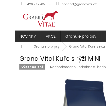
Přejít
+420 775 765 533
obchod@grandvital.cz
na
obsah
NOVINKY
AKCE
Granule pro psy
Domů
Granule pro psy
Grand Vital Kuře s rýží 
Grand Vital Kuře s rýží MINI
Průměrné
Neohodnoceno
Podrobnosti hod
Výběr balení
hodnocení
produktu
je
0,0
z
5
hvězdiček.