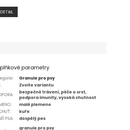
DETAIL
plňkové parametry
egorie
:
Granule pro psy
N
:
Zvolte variantu
bezpečné trávení, péče o srst,
DPORA
:
podpora imunity, vysoká chutnost
EMENO
:
malé plemeno
íCHUŤ
:
kuře
ŘÍ PSA
:
dospělý pes
granule pro psy