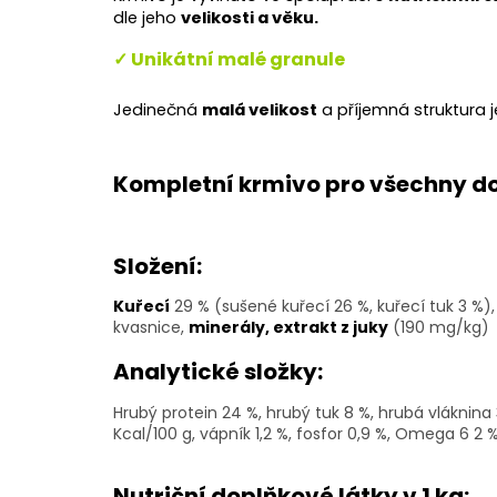
dle jeho
velikosti a věku.
✓ Unikátní malé granule
Jedinečná
malá velikost
a příjemná struktura j
Kompletní krmivo pro všechny do
Složení:
Kuřecí
29 % (sušené kuřecí 26 %, kuřecí tuk 3 %),
kvasnice,
minerály, extrakt z juky
(190 mg/kg)
Analytické složky:
Hrubý protein 24 %,
hrubý tuk 8 %,
hrubá vláknina 
Kcal/100 g,
vápník 1,2 %,
fosfor 0,9 %,
Omega 6 2 
Nutriční doplňkové látky v 1 kg: