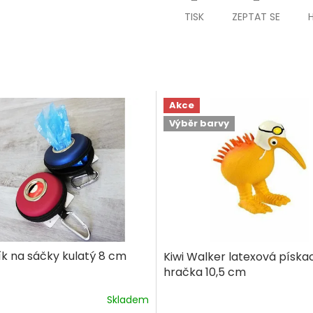
TISK
ZEPTAT SE
M
A
Akce
Výběr barvy
k na sáčky kulatý 8 cm
Kiwi Walker latexová píska
hračka 10,5 cm
Skladem