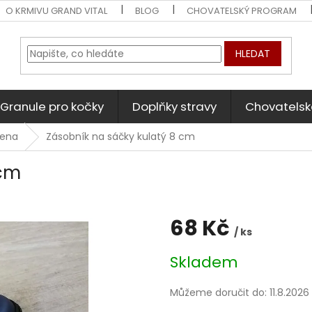
O KRMIVU GRAND VITAL
BLOG
CHOVATELSKÝ PROGRAM
HLEDAT
Granule pro kočky
Doplňky stravy
Chovatelsk
iena
Zásobník na sáčky kulatý 8 cm
 cm
68 Kč
/ ks
Měrná
Skladem
cena:
Můžeme doručit do:
11.8.2026