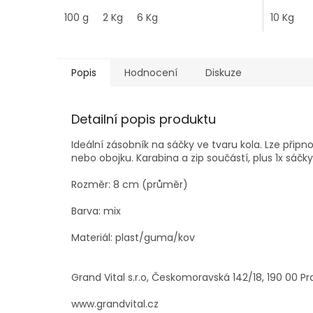
z
z
100 g
2 Kg
6 Kg
10 Kg
5
5
hvězdiček.
hvězdiče
Popis
Hodnocení
Diskuze
Detailní popis produktu
Ideální zásobník na sáčky ve tvaru kola. Lze přip
nebo obojku. Karabina a zip součástí, plus 1x sáčky
Rozměr: 8 cm (průměr)
Barva: mix
Materiál: plast/guma/kov
Grand Vital s.r.o, Českomoravská 142/18, 190 00 Pr
www.grandvital.cz