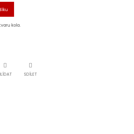
šíku
tvaru kola.
HLÍDAT
SDÍLET