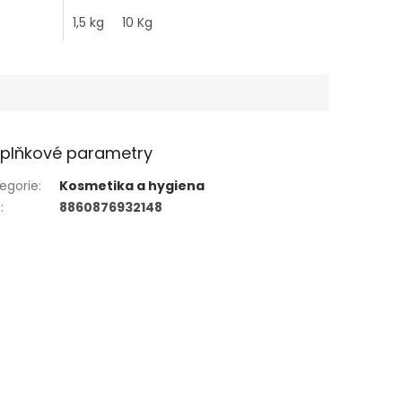
1,5 kg
10 Kg
plňkové parametry
egorie
:
Kosmetika a hygiena
N
:
8860876932148