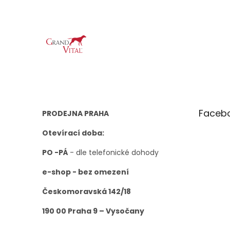
Z
á
p
a
t
í
Faceb
PRODEJNA PRAHA
Otevírací doba:
PO -PÁ
- dle telefonické dohody
e-shop - bez omezení
Českomoravská 142/18
190 00 Praha 9 – Vysočany