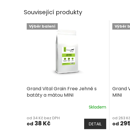
Související produkty
Výběr balení
Výběr 
Grand Vital Grain Free Jehně s
Grand V
batáty a mátou MINI
MINI
Skladem
Průměrné
Průměrn
hodnocení
hodnoce
od 34 Kč bez DPH
od 263 K
produktu
produkt
38 Kč
295
od
od
DETAIL
je
je
5,0
5,0