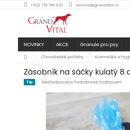
Přejít
+420 775 765 533
obchod@grandvital.cz
na
obsah
NOVINKY
AKCE
Granule pro psy
Domů
Chovatelské potřeby
Kosmetika a hyg
Zásobník na sáčky kulatý 8
Průměrné
Neohodnoceno
Podrobnosti hodnocení
Tip
hodnocení
produktu
je
0,0
z
5
hvězdiček.