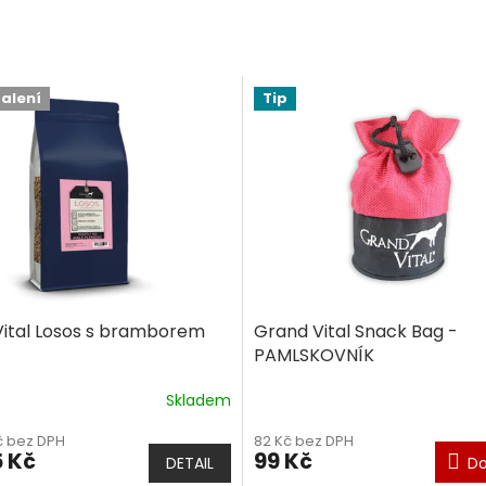
balení
Tip
ital Losos s bramborem
Grand Vital Snack Bag -
PAMLSKOVNÍK
Skladem
é
ní
č bez DPH
82 Kč bez DPH
u
 Kč
99 Kč
DETAIL
Do