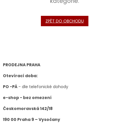
kategorie.
ZPĚT DO OBCHODU
Z
á
p
a
t
PRODEJNA PRAHA
í
Otevírací doba:
PO -PÁ
- dle telefonické dohody
e-shop - bez omezení
Českomoravská 142/18
190 00 Praha 9 – Vysočany