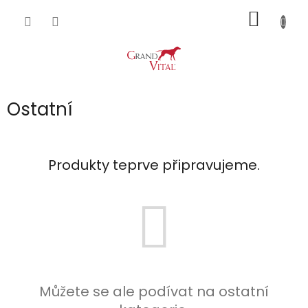
Přejít
NÁKUP
na
obsah
KOŠÍK
Ostatní
Produkty teprve připravujeme.
Můžete se ale podívat na ostatní