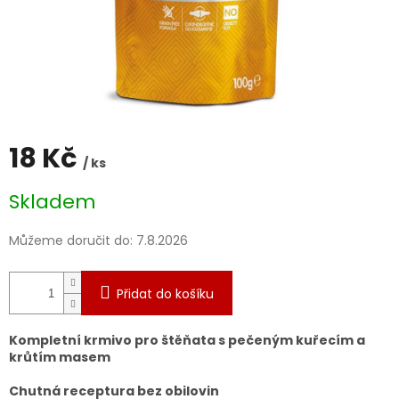
18 Kč
/ ks
Měrná
Skladem
cena:
Můžeme doručit do:
7.8.2026
Přidat do košíku
Kompletní krmivo pro štěňata s pečeným kuřecím a
krůtím masem
Chutná receptura bez obilovin