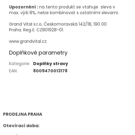
Upoz
ornění :
na tento produkt se vtahuje sleva v
max. výši 8%, nelze kombinovat s ostatními slevami.
Grand Vital s.r.o, Českomoravská 142/18, 190 00
Praha. Reg.č. CZ801928-01.
www.grandvital.cz
Doplňkové parametry
Kategorie
:
Doplňky stravy
EAN
:
8009470013178
Z
á
p
a
t
PRODEJNA PRAHA
í
Otevírací doba: