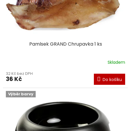
Pamlsek GRAND Chrupavka 1 ks
Skladem
Průměrné
hodnocení
32 Kč bez DPH
produktu
36 Kč
Do košíku
je
5,0
z
Výběr barvy
5
hvězdiček.