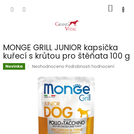
Přejít
NÁKUP
na
obsah
KOŠÍK
MONGE GRILL JUNIOR kapsička
kuřecí s krůtou pro štěňata 100 g
Průměrné
Neohodnoceno
Podrobnosti hodnocení
Novinka
hodnocení
produktu
je
0,0
z
5
hvězdiček.