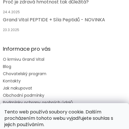
Proč je zdravá hmotnost tak důležitá?
24.4.2025
Grand Vital PEPTIDE + Síla Peptidů - NOVINKA
23.3.2025
Informace pro vás
O krmivu Grand Vital
Blog
Chovatelský program
Kontakty
Jak nakupovat
Obchodní podmínky
Podmínky ochrany osobních údajů
O krmivu Grand Vital
Tento web používá soubory cookie. Dalším
procházením tohoto webu vyjadřujete souhlas s
jejich používáním.