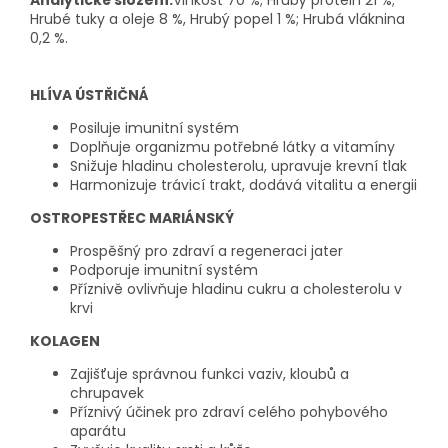
Analytické složení:
Vlhkost 70 %; Hrubý protein 21 %;
Hrubé tuky a oleje 8 %, Hrubý popel 1 %; Hrubá vláknina
0,2 %.
HLÍVA ÚSTŘIČNÁ
Posiluje imunitní systém
Doplňuje organizmu potřebné látky a vitamíny
Snižuje hladinu cholesterolu, upravuje krevní tlak
Harmonizuje trávicí trakt, dodává vitalitu a energii
OSTROPESTŘEC MARIÁNSKÝ
Prospěšný pro zdraví a regeneraci jater
Podporuje imunitní systém
Příznivě ovlivňuje hladinu cukru a cholesterolu v
krvi
KOLAGEN
Zajišťuje správnou funkci vaziv, kloubů a
chrupavek
Příznivý účinek pro zdraví celého pohybového
aparátu