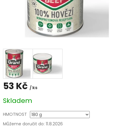
53 Kč
/ ks
Měrná
Skladem
cena:
HMOTNOST
Můžeme doručit do:
11.8.2026