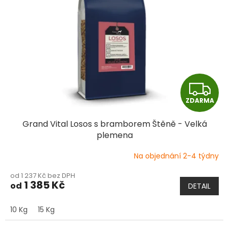
Z
ZDARMA
D
Grand Vital Losos s bramborem Štěně - Velká
A
plemena
R
Na objednání 2-4 týdny
Průměrné
hodnocení
M
od 1 237 Kč bez DPH
produktu
1 385 Kč
od
DETAIL
je
A
5,0
z
10 Kg
15 Kg
5
hvězdiček.