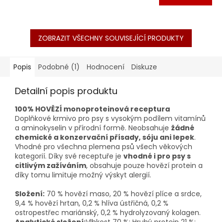
ZOBRAZIT VŠECHNY SOUVISEJÍCÍ PRODUKTY
Popis
Podobné (1)
Hodnocení
Diskuze
Detailní popis produktu
100% HOVĚZÍ monoproteinová receptura
Doplňkové krmivo pro psy s vysokým podílem vitamínů
a aminokyselin v přírodní formě. Neobsahuje
žádné
chemické a konzervační přísady, sóju ani lepek
.
Vhodné pro všechna plemena psů všech věkových
kategorií. Díky své receptuře je
vhodné i pro psy s
citlivým zažíváním
, obsahuje pouze hovězí protein a
díky tomu limituje možný výskyt alergií.
Složení:
70 % hovězí maso, 20 % hovězí plíce a srdce,
9,4 % hovězí hrtan, 0,2 % hlíva ústřičná, 0,2 %
ostropestřec mariánský, 0,2 % hydrolyzovaný kolagen.