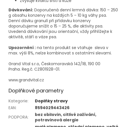
Zvyšuje kvalitu srsti a kůže
Dávkování:
Doporučená denní krmná dávka: 150 – 250
g obsahu konzervy na každých 5 – 10 kg váhy psa.
Denní dávku granulí při přídavku konzervy
doporučujeme snížit o 15 – 25 %, dle aktivity psa.
Uvedená dávkování jsou orientační, vždy přihlížejte k
aktivitě, stáří a váze psa.
Upozornění :
na tento produkt se vtahuje sleva v
max. výši 8%, nelze kombinovat s ostatními slevami.
Grand Vital s.r.o, Českomoravská 142/18, 190 00
Praha. Reg.č. CZ801928-01.
www.grandvital.cz
Doplňkové parametry
Kategorie
:
Doplňky stravy
EAN
:
8594029443426
bez obilovin, citlivé zažívání,
PODPORA
:
potravinová alergie
malé plemeno, střední plemeno, velké