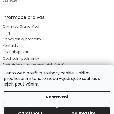
23.3.2025
Informace pro vás
O krmivu Grand Vital
Blog
Chovatelský program
Kontakty
Jak nakupovat
Obchodní podmínky
Podmínky ochrany osobních údajů
O krmivu Grand Vital
Tento web používá soubory cookie. Dalším
procházením tohoto webu vyjadřujete souhlas s
jejich používáním.
Vytvořil Shoptet
Nastavení
Copyright 2026
Grand Vital Shop
. Všechna práva
Odmítnout
Souhlasím
vyhrazena.