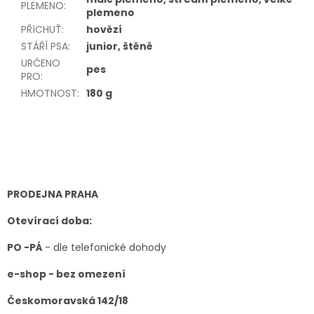
PLEMENO
:
plemeno
PŘíCHUŤ
:
hovězí
STÁŘÍ PSA
:
junior, štěně
URČENO
pes
PRO
:
HMOTNOST
:
180 g
Z
á
p
a
t
PRODEJNA PRAHA
í
Otevírací doba:
PO -PÁ
- dle telefonické dohody
e-shop - bez omezení
Českomoravská 142/18