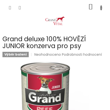
Přejít
NÁKUP
na
obsah
KOŠÍK
Grand deluxe 100% HOVĚZÍ
JUNIOR konzerva pro psy
Průměrné
Neohodnoceno
Podrobnosti hodnocení
Výběr balení
hodnocení
produktu
je
0,0
z
5
hvězdiček.