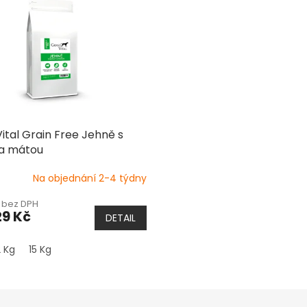
ital Grain Free Jehně s
 a mátou
Na objednání 2-4 týdny
č bez DPH
29 Kč
DETAIL
2 Kg
15 Kg