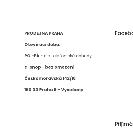
a
t
í
Faceb
PRODEJNA PRAHA
Otevírací doba:
PO -PÁ
- dle telefonické dohody
e-shop - bez omezení
Českomoravská 142/18
190 00 Praha 9 – Vysočany
Přijím