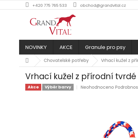
Přejít
+420 775 765 533
obchod@grandvital.cz
na
obsah
NOVINKY
AKCE
Granule pro psy
Domů
Chovatelské potřeby
Vrhací kužel z p
Vrhací kužel z přírodní tvr
Průměrné
Neohodnoceno
Podrobnos
Akce
Výběr barvy
hodnocení
produktu
je
0,0
z
5
hvězdiček.