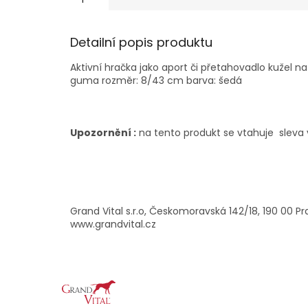
Detailní popis produktu
Aktivní hračka jako aport či přetahovadlo kužel na
guma rozměr: 8/43 cm barva: šedá
Upozornění :
na tento produkt se vtahuje sleva 
Grand Vital s.r.o, Českomoravská 142/18, 190 00 Pr
www.grandvital.cz
Z
á
p