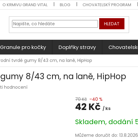
O KRMIVU GRAND VITAL
BLOG
CHOVATELSKÝ PROGRAM
HLEDAT
Granule pro kočky
Doplňky stravy
Chovatelsk
řírodní tvrdé gumy 8/43 cm, na laně, HipHop
dé gumy 8/43 cm, na laně, HipHop
ti hodnocení
70 Kč
–40 %
42 Kč
/ ks
Měrná
Skladem, dodání 5
cena:
Můžeme doručit do:
13.8.2026