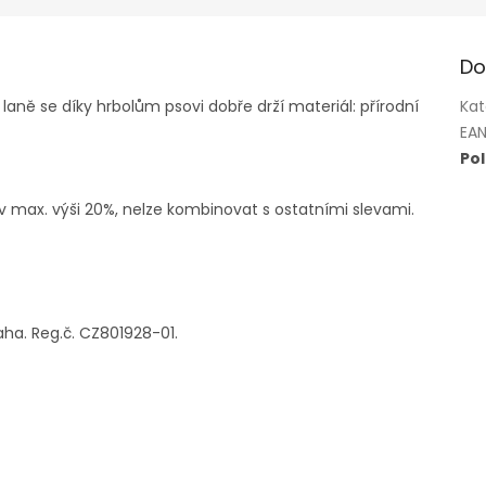
Do
 laně se díky hrbolům psovi dobře drží materiál: přírodní
Kat
EA
Po
v max. výši 20%, nelze kombinovat s ostatními slevami.
aha. Reg.č. CZ801928-01.