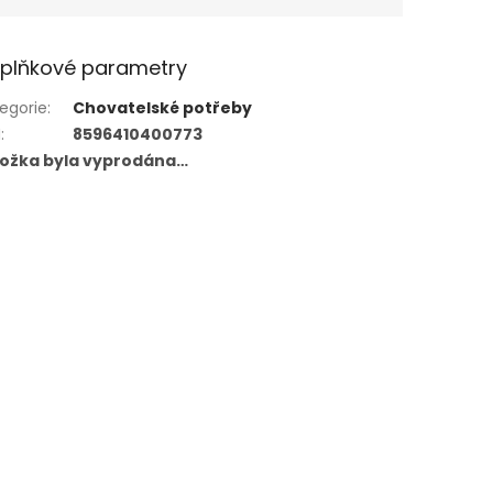
plňkové parametry
egorie
:
Chovatelské potřeby
N
:
8596410400773
ložka byla vyprodána…