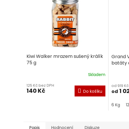
Kiwi Walker mrazem sušený králík
Grand V
75 g
batáty
Skladem
125 Kč bez DPH
od 919 K
140 Kč
1 0
od
Do košíku
6 Kg
1
Popis
Hodnocení
Diskuze