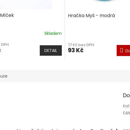
 Míček
Hračka Myš - modrá
Skladem
Průměrné
hodnocení
z DPH
77 Kč bez DPH
produktu
č
93 Kč
DETAIL
Do
je
5,0
z
5
hvězdiček.
kuze
Do
Kat
EA