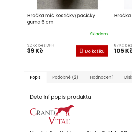
Hračka míč kostičky/pacičky
Hračka
guma 6 cm
Skladem
32 Kč bez DPH
87 Kč be
39 Kč
105 K
Do košíku
Popis
Podobné (2)
Hodnocení
Dis
Detailní popis produktu