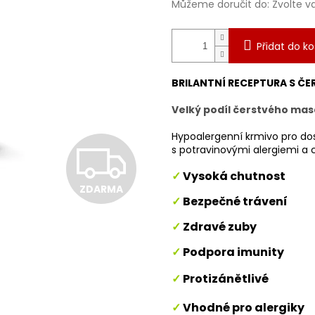
Můžeme doručit do:
Zvolte v
Přidat do ko
BRILANTNÍ RECEPTURA S ČE
Velký podíl čerstvého mas
Hypoalergenní krmivo pro do
Z
s potravinovými alergiemi a 
✓
Vysoká chutnost
ZDARMA
D
✓
Bezpečné trávení
✓
Zdravé zuby
A
✓
Podpora imunity
✓
Protizánětlivé
R
✓
Vhodné pro alergiky