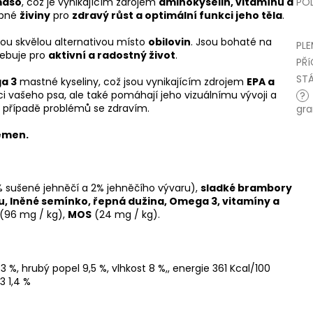
PO
maso
, což je vynikajícím zdrojem
aminokyselin, vitamínů a
ebné
živiny
pro
zdravý růst a optimální funkci jeho těla
.
sou skvělou alternativou místo
obilovin
. Jsou bohaté na
PL
řebuje pro
aktivní a radostný život
.
PŘ
STÁ
a 3
mastné kyseliny, což jsou vynikajícím zdrojem
EPA a
kci vašeho psa, ale také pomáhají jeho vizuálnímu vývoji a
?
v případě problémů se zdravím.
gra
emen.
 sušené jehněčí a 2% jehněčího vývaru),
sladké brambory
u, lněné semínko, řepná dužina, Omega 3, vitamíny a
(96 mg / kg),
MOS
(24 mg / kg).
 3 %,
hrubý popel 9,5 %,
vlhkost 8 %,,
energie 361 Kcal/100
 1,4 %