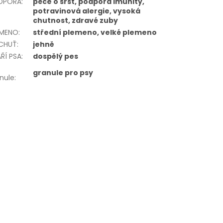
DPORA
:
péče o srst, podpora imunity,
potravinová alergie, vysoká
chutnost, zdravé zuby
EMENO
:
střední plemeno, velké plemeno
íCHUŤ
:
jehně
ŘÍ PSA
:
dospělý pes
granule pro psy
nule
: