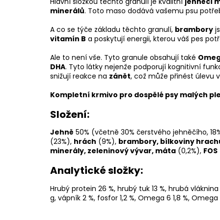
Hlavní složkou těchto granulí je kvalitní
jehněčí 
minerálů
. Toto maso dodává vašemu psu potř
A co se týče základu těchto granulí,
brambory
j
vitamín B
a poskytují energii, kterou váš pes pot
Ale to není vše. Tyto granule obsahují také
Omeg
DHA
. Tyto látky nejenže podporují kognitivní fun
snižují reakce na
zánět
, což může přinést úlevu 
Kompletní krmivo pro dospělé psy malých pl
Složení:
Jehně
50% (včetně 30% čerstvého jehněčího, 18%
(23%),
hrách
(9%),
brambory, bílkoviny hrach
minerály, zeleninový vývar, máta
(0,2%),
FOS
Analytické složky:
Hrubý protein 26 %,
hrubý tuk 13 %,
hrubá vláknina
g,
vápník 2 %,
fosfor 1,2 %,
Omega 6 1,8 %,
Omega 3