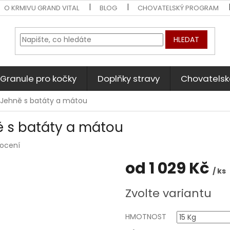
O KRMIVU GRAND VITAL
BLOG
CHOVATELSKÝ PROGRAM
HLEDAT
Granule pro kočky
Doplňky stravy
Chovatelsk
e Jehně s batáty a mátou
ě s batáty a mátou
nocení
od
1 029 Kč
/ ks
Měrná
Zvolte variantu
cena:
HMOTNOST