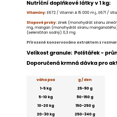
Nutriční doplňkové látky v 1 kg:
Vitamíny:
E672 / Vitamin A 15 000 m.j., E671 / Vit
Stopové prvky:
zinek (monohydrát síranu zinečn
mg, mangan (monohydrát síranu manganatého) 3
(seleničitan sodný) 0,3 mg
Přirozeně konzervováno extraktem z rozmar
Velikost granule:
Polštářek - pr
Doporučená krmná dávka pro akt
váha psa
g / den
1-5 kg
25-90 g
5-10 kg
90-150 g
10-20 kg
150-250 g
20-30 kg
250-340 g