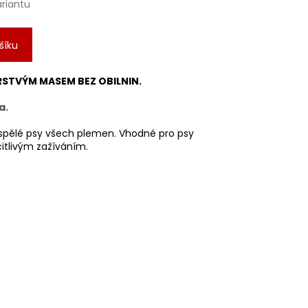
ariantu
šíku
RSTVÝM MASEM BEZ OBILNIN.
a.
spělé psy všech plemen. Vhodné pro psy
citlivým zažíváním.