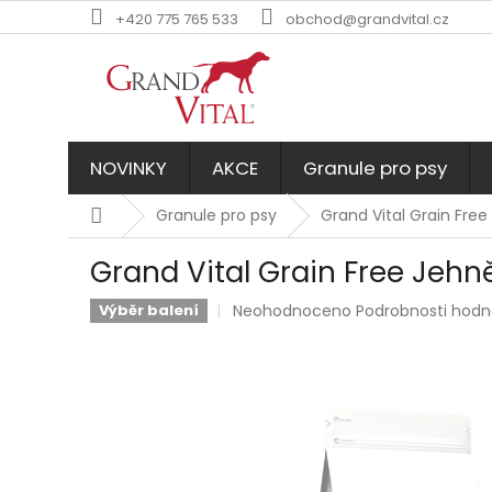
Přejít
+420 775 765 533
obchod@grandvital.cz
na
obsah
NOVINKY
AKCE
Granule pro psy
Domů
Granule pro psy
Grand Vital Grain Fre
Grand Vital Grain Free Jehn
Průměrné
Neohodnoceno
Podrobnosti hod
Výběr balení
hodnocení
produktu
je
0,0
z
5
hvězdiček.