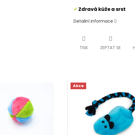
✓
Zdravá kůže a srst
M
Detailní informace
A
TISK
ZEPTAT SE
Akce