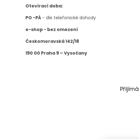
Otevírací doba:
PO -PÁ
- dle telefonické dohody
e-shop - bez omezení
Českomoravská 142/18
190 00 Praha 9 – Vysočany
Přijím