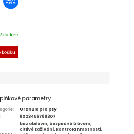
155 Kč
–40 %
Skladem
 košíku
plňkové parametry
egorie
:
Granule pro psy
N
:
8023456789307
bez obilovin, bezpečné trávení,
citlivé zažívání, kontrola hmotnosti,