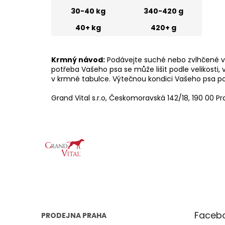
30-40 kg
340-420 g
40+ kg
420+ g
Krmný návod:
Podávejte suché nebo zvlhčené vod
potřeba Vašeho psa se může lišit podle velikosti
v krmné tabulce. Výtečnou kondici Vašeho psa po
Grand Vital s.r.o, Českomoravská 142/18, 190 00 P
Z
á
p
a
t
í
Faceb
PRODEJNA PRAHA