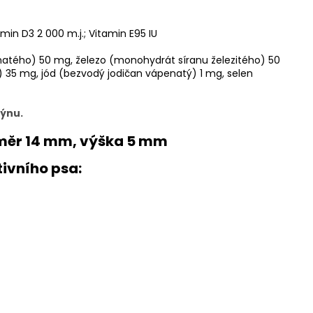
amin D3 2 000 m.j.; Vitamin E95 IU
atého) 50 mg, železo (monohydrát síranu železitého) 50
5 mg, jód (bezvodý jodičan vápenatý) 1 mg, selen
ýnu.
ůměr 14 mm, výška 5 mm
ivního psa: