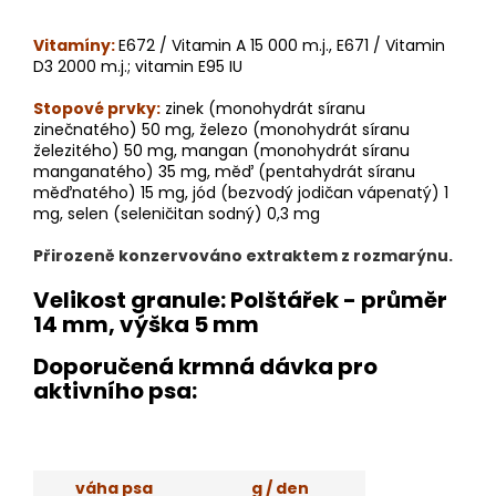
Vitamíny:
E672 / Vitamin A 15 000 m.j., E671 / Vitamin
D3 2000 m.j.; vitamin E95 IU
Stopové prvky:
zinek (monohydrát síranu
zinečnatého) 50 mg, železo (monohydrát síranu
železitého) 50 mg, mangan (monohydrát síranu
manganatého) 35 mg, měď (pentahydrát síranu
měďnatého) 15 mg, jód (bezvodý jodičan vápenatý) 1
mg, selen (seleničitan sodný) 0,3 mg
Přirozeně konzervováno extraktem z rozmarýnu.
Velikost granule:
Polštářek - průměr
14 mm, výška 5 mm
Doporučená krmná dávka pro
aktivního psa:
váha psa
g / den