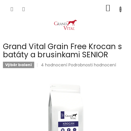
Přejít
NÁKUP
na
obsah
KOŠÍK
Grand Vital Grain Free Krocan s
batáty a brusinkami SENIOR
Průměrné
4 hodnocení
Podrobnosti hodnocení
Výběr balení
hodnocení
produktu
je
5,0
z
5
hvězdiček.