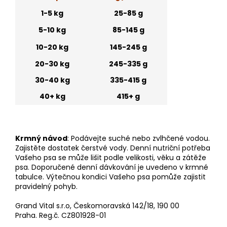
1-5 kg
25-85 g
5-10 kg
85-145 g
10-20 kg
145-245 g
20-30 kg
245-335 g
30-40 kg
335-415 g
40+ kg
415+ g
Krmný návod
: Podávejte suché nebo zvlhčené vodou.
Zajistěte dostatek čerstvé vody. Denní nutriční potřeba
Vašeho psa se může lišit podle velikosti, věku a zátěže
psa. Doporučené denní dávkování je uvedeno v krmné
tabulce. Výtečnou kondici Vašeho psa pomůže zajistit
pravidelný pohyb.
Grand Vital s.r.o, Českomoravská 142/18, 190 00
Praha. Reg.č. CZ801928-01