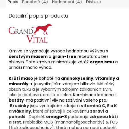
Popis
Podobné (4)
Hodnocení (4)
Diskuze
Detailní popis produktu
Krmivo se vyznačuje vysoce hodnotnou výživou s
čerstvým masem
a
grain-free
recepturou bez
obilovin. Toto krmivo minimalizuje zátěž
organismu
a
přináší mnoho výhod.
Krůtí maso
je bohaté na
aminokyseliny, vitamíny a
minerály
a je vynikajícím zdrojem bílkovin.
Má nízký
obsah tuku a je výborným zdrojem základních živin,
jako je riboflavin, draslík a selen.
Kombinace krocana
s
batáty
má pozitivní vliv na zažívání vašeho psa.
Brusinky
jsou vynikajícím zdrojem
vitamínů C, E a K
a vlákniny
, které přispívají k celkovému
zdraví a
pohodě
.
Doplněk
omega-3
podporuje
zdravou kůži
a srst
.
Prebiotika MOS (
mannanoligosacharidy)
& FOS
(
fruktooligosacharidy)
, která mohou pomoci podpořit