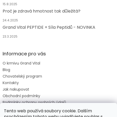
15.8.2025
Proč je zdravá hmotnost tak důležitá?
24.4.2025
Grand Vital PEPTIDE + Síla Peptidů - NOVINKA
23.3.2025
Informace pro vás
O krmivu Grand Vital
Blog
Chovatelský program
Kontakty
Jak nakupovat
Obchodní podmínky
Podmínky ochrany osobních údajů
O krmivu Grand Vital
Tento web používá soubory cookie. Dalším
procházením tohoto webu vyjadřujete souhlas s