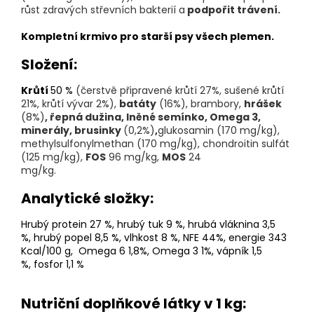
růst zdravých střevních bakterií a
podpořit trávení.
Kompletní krmivo pro starší psy všech plemen.
Složení:
Krůtí
50 %
(
čerstvě připravené krůtí 27%, sušené krůtí
21%, krůtí vývar 2%
),
batáty
(16%), brambory,
hrášek
(8%)
, řepná dužina, lněné semínko, Omega 3,
minerály, brusinky
(0,2%)
,
glukosamin (170 mg/kg),
methylsulfonylmethan (170 mg/kg), chondroitin sulfát
(125 mg/kg),
FOS
96 mg/kg,
MOS
24
mg/kg.
Analytické složky:
Hrubý protein 27 %,
hrubý tuk 9 %,
hrubá vláknina 3,5
%,
hrubý popel 8,5 %,
vlhkost 8 %, NFE 44%,
energie 343
Kcal/100 g, Omega 6 1,8%, Omega 3 1%,
vápník 1,5
%,
fosfor 1,1 %
Nutriční doplňkové látky v 1 kg: