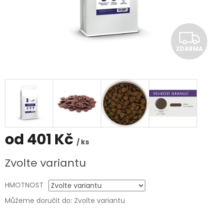
Z
ZDARMA
D
A
R
M
A
od
401 Kč
/ ks
Měrná
Zvolte variantu
cena:
HMOTNOST
Můžeme doručit do:
Zvolte variantu