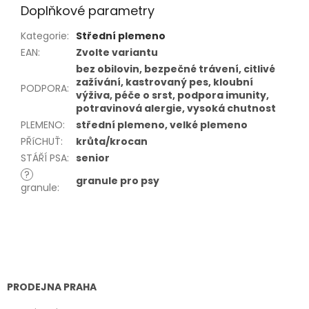
Doplňkové parametry
Kategorie
:
Střední plemeno
EAN
:
Zvolte variantu
bez obilovin, bezpečné trávení, citlivé
zažívání, kastrovaný pes, kloubní
PODPORA
:
výživa, péče o srst, podpora imunity,
potravinová alergie, vysoká chutnost
PLEMENO
:
střední plemeno, velké plemeno
PŘíCHUŤ
:
krůta/krocan
STÁŘÍ PSA
:
senior
?
granule pro psy
granule
:
Z
á
p
a
t
PRODEJNA PRAHA
í