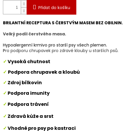
Přidat do košíku
BRILANTNÍ RECEPTURA S ČERSTVÝM MASEM BEZ OBILNIN.
Velký podíl čerstvého masa.
Hypoalergenní krmivo pro starší psy všech plemen.
P
ro
podporu chrupavek pro zdravé klouby u starších psů.
✓
Vysoká chutnost
✓
Podpora chrupavek a kloubů
✓
Zdroj bílkovin
✓
Podpora imunity
✓
Podpora trávení
✓
Zdravá kůže a srst
✓
Vhodné pro psy po kastraci