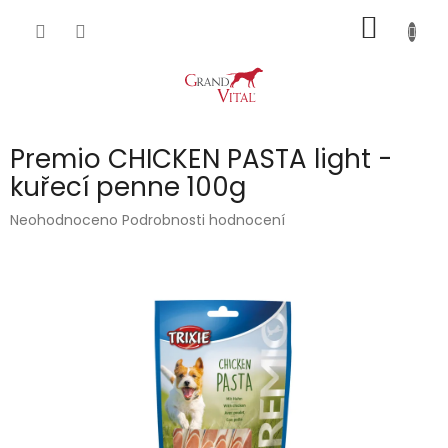
Přejít
NÁKUP
na
obsah
KOŠÍK
Premio CHICKEN PASTA light -
kuřecí penne 100g
Průměrné
Neohodnoceno
Podrobnosti hodnocení
hodnocení
produktu
je
0,0
z
5
hvězdiček.