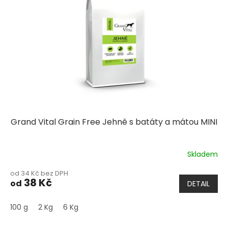
Grand Vital Grain Free Jehně s batáty a mátou MINI
Skladem
Průměrné
hodnocení
od 34 Kč bez DPH
produktu
38 Kč
od
DETAIL
je
5,0
z
100 g
2 Kg
6 Kg
5
hvězdiček.