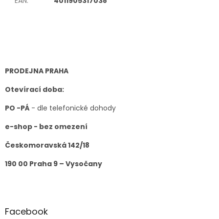
EAN
:
4011905317038
Z
á
p
a
t
PRODEJNA PRAHA
í
Otevírací doba:
PO -PÁ
- dle telefonické dohody
e-shop - bez omezení
Českomoravská 142/18
190 00 Praha 9 – Vysočany
Facebook