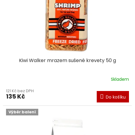
Kiwi Walker mrazem sušené krevety 50 g
Skladem
121 Kč bez DPH
135 Kč
Do košíku
Výběr balení