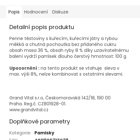
Popis
Hodnocení
Diskuze
Detailní popis produktu
Penne těstoviny s kuřecím, kuřecími játry a rybou
měkká a chutná pochoutka bez přidaného cukru
obsah masa 36 %, obsah ryby 8 % díky uzavíratelnému
balení vydrží pamlsek dlouho čerstvý hmotnost: 100 g
Upozornění :
na tento produkt se vtahuje sleva v
max. výši 8%, nelze kombinovat s ostatními slevami.
Grand Vital s.r.o, Českomoravská 142/18, 190 00
Praha. Reg.č. CZ801928-01.
www.grandvital.cz
Doplňkové parametry
Kategorie
:
Pamlsky