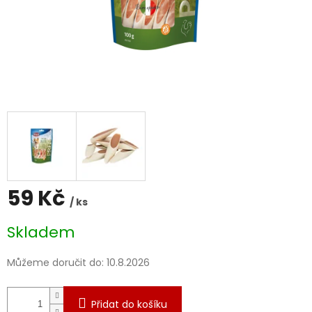
59 Kč
/ ks
Měrná
Skladem
cena:
Můžeme doručit do:
10.8.2026
Přidat do košíku