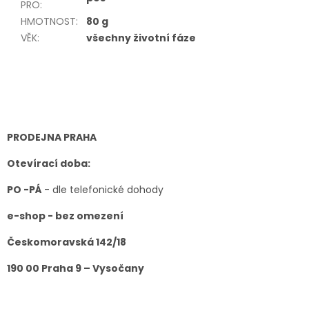
PRO
:
HMOTNOST
:
80 g
VĚK
:
všechny životní fáze
Z
á
p
a
t
PRODEJNA PRAHA
í
Otevírací doba:
PO -PÁ
- dle telefonické dohody
e-shop - bez omezení
Českomoravská 142/18
190 00 Praha 9 – Vysočany