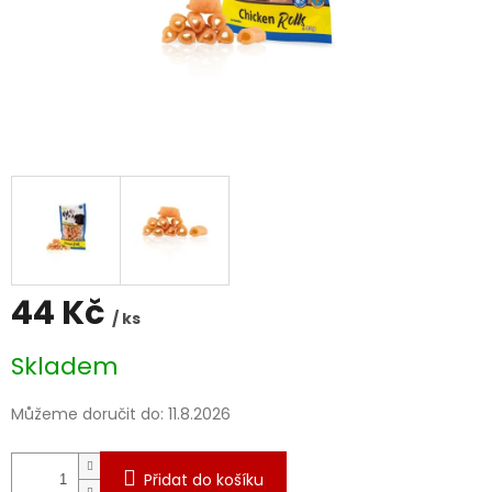
44 Kč
/ ks
Měrná
Skladem
cena:
Můžeme doručit do:
11.8.2026
Přidat do košíku