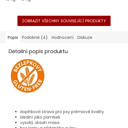
5
hvězdiček.
ZOBRAZIT VŠECHNY SOUVISEJÍCÍ PRODUKTY
Popis
Podobné (4)
Hodnocení
Diskuze
Detailní popis produktu
doplňková strava pro psy prémiové kvality
ideální jako pamlsek
vysoký obsah masa