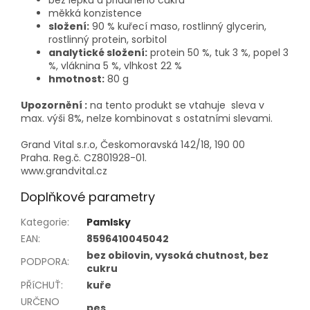
bez lepku a přidaného cukru
měkká konzistence
složení:
90 % kuřecí maso, rostlinný glycerin,
rostlinný protein, sorbitol
analytické složení:
protein 50 %, tuk 3 %, popel 3
%, vláknina 5 %, vlhkost 22 %
hmotnost:
80 g
Upozornění :
na tento produkt se vtahuje sleva v
max. výši 8%, nelze kombinovat s ostatními slevami.
Grand Vital s.r.o, Českomoravská 142/18, 190 00
Praha. Reg.č. CZ801928-01.
www.grandvital.cz
Doplňkové parametry
Kategorie
:
Pamlsky
EAN
:
8596410045042
bez obilovin, vysoká chutnost, bez
PODPORA
:
cukru
PŘíCHUŤ
:
kuře
URČENO
pes