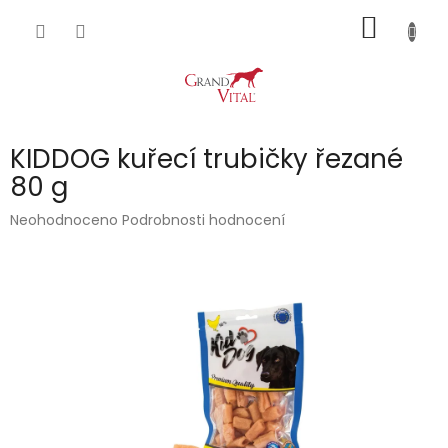
Přejít
NÁKUP
na
obsah
KOŠÍK
KIDDOG kuřecí trubičky řezané
80 g
Průměrné
Neohodnoceno
Podrobnosti hodnocení
hodnocení
produktu
je
0,0
z
5
hvězdiček.