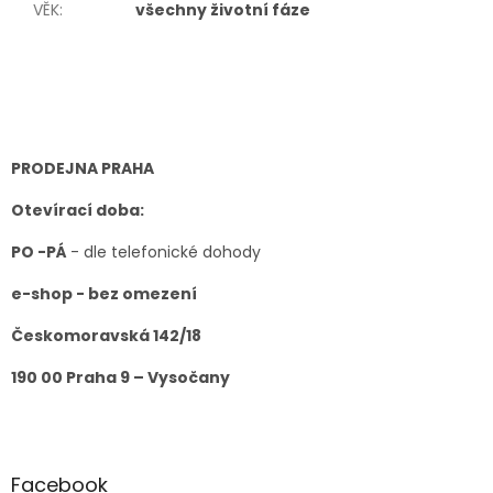
VĚK
:
všechny životní fáze
Z
á
p
a
t
PRODEJNA PRAHA
í
Otevírací doba:
PO -PÁ
- dle telefonické dohody
e-shop - bez omezení
Českomoravská 142/18
190 00 Praha 9 – Vysočany
Facebook