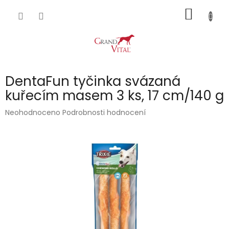
Přejít
NÁKUP
na
obsah
KOŠÍK
DentaFun tyčinka svázaná
kuřecím masem 3 ks, 17 cm/140 g
Průměrné
Neohodnoceno
Podrobnosti hodnocení
hodnocení
produktu
je
0,0
z
5
hvězdiček.