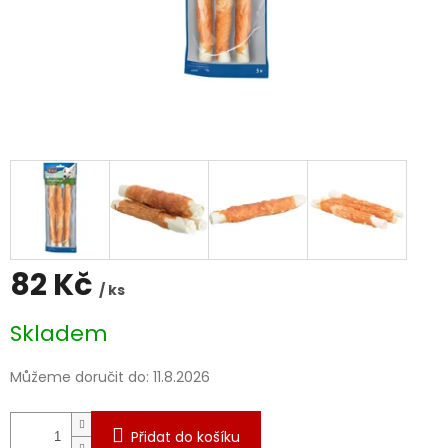
82 Kč
/ ks
Měrná
Skladem
cena:
Můžeme doručit do:
11.8.2026
Přidat do košíku