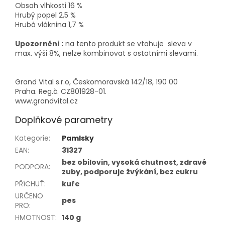
Obsah vlhkosti 16 %
Hrubý popel 2,5 %
Hrubá vláknina 1,7 %
Upozornění :
na tento produkt se vtahuje sleva v
max. výši 8%, nelze kombinovat s ostatními slevami.
Grand Vital s.r.o, Českomoravská 142/18, 190 00
Praha. Reg.č. CZ801928-01.
www.grandvital.cz
Doplňkové parametry
Kategorie
:
Pamlsky
EAN
:
31327
bez obilovin, vysoká chutnost, zdravé
PODPORA
:
zuby, podporuje žvýkání, bez cukru
PŘíCHUŤ
:
kuře
URČENO
pes
PRO
:
HMOTNOST
:
140 g