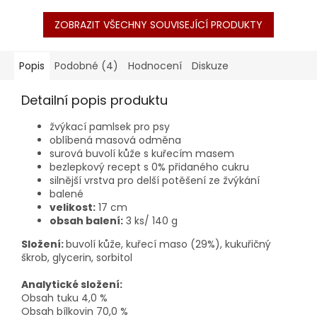
ZOBRAZIT VŠECHNY SOUVISEJÍCÍ PRODUKTY
Popis
Podobné (4)
Hodnocení
Diskuze
Detailní popis produktu
žvýkací pamlsek pro psy
oblíbená masová odměna
surová buvolí kůže s kuřecím masem
bezlepkový recept s 0% přidaného cukru
silnější vrstva pro delší potěšení ze žvýkání
balené
velikost:
17 cm
obsah balení:
3 ks/ 140 g
Složení:
buvolí kůže, kuřecí maso (29%), kukuřičný
škrob, glycerin, sorbitol
Analytické složení:
Obsah tuku 4,0 %
Obsah bílkovin 70,0 %