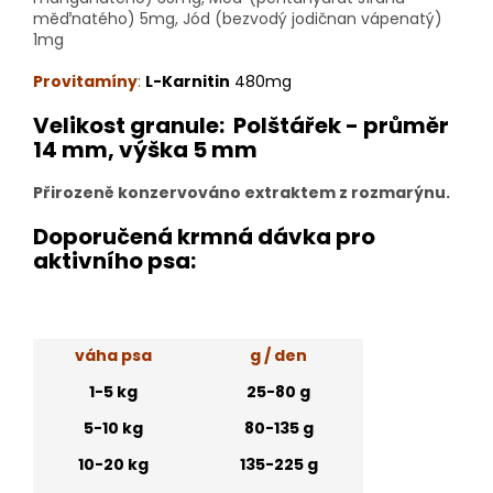
měďnatého) 5mg, Jód (bezvodý jodičnan vápenatý)
1mg
Provitamíny
:
L-Karnitin
480mg
Velikost granule:
Polštářek - průměr
14 mm, výška 5 mm
Přirozeně konzervováno extraktem z rozmarýnu.
Doporučená krmná dávka pro
aktivního psa:
váha psa
g / den
1-5 kg
25-80 g
5-10 kg
80-135 g
10-20 kg
135-225 g