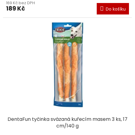
169 Kč bez DPH
produktu
189 Kč
Do košíku
je
5,0
z
5
hvězdiček.
DentaFun tyčinka svázaná kuřecím masem 3 ks, 17
cm/140 g