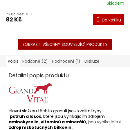
Skladem
73 Kč bez DPH
82 Kč
Do košíku
ZOBRAZIT VŠECHNY SOUVISEJÍCÍ PRODUKTY
Popis
Podobné (2)
Hodnocení (1)
Diskuze
Detailní popis produktu
Hlavní složkou těchto granulí jsou kvalitní ryby
pstruh
a losos
, které jsou vynikajícím zdrojem
aminokyselin, vitamínů a minerálů,
jsou
vynikajícími
zdroji nízkotučných bílkovin.