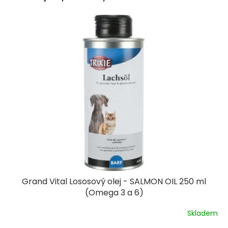
Grand Vital Lososový olej - SALMON OIL 250 ml
(Omega 3 a 6)
Skladem
Průměrné
hodnocení