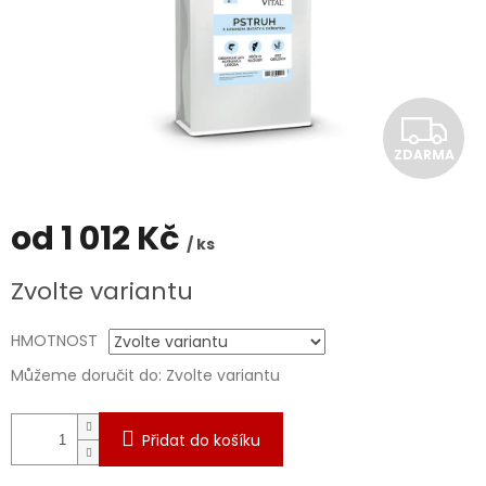
Z
ZDARMA
D
A
od
1 012 Kč
/ ks
R
Měrná
Zvolte variantu
cena:
M
HMOTNOST
A
Můžeme doručit do:
Zvolte variantu
Přidat do košíku