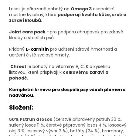
Losos je přirozeně bohatý na
Omega 3
esenciální
mastné kyseliny, které
podporují kvalitu kůže, srsti a
zdraví kloubů
.
Joint care pack -
pro podporu chrupavek pro zdravé
klouby u starších psů.
Přidaný
L-karnitin
pro udržení zdravé hmotnosti a
udržení čisté svalové hmoty.
Chřest
je bohatý na vitamíny A, C, K a kyselinu
listovou, které přispívají k
celkovému zdraví a
pohodě
.
Kompletní krmivo pro
dospělé
psy všech plemen s
nadváhou.
Složení:
50% Pstruh a losos
(čerstvě připravený pstruh 30 %,
sušený losos 11 %, čerstvě připravený losos 4 %, lososový
olej 3 %, lososový vývar 2 %), batáty (24 %), brambory,