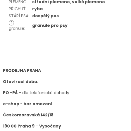
PLEMENO
:
střední plemeno, velké plemeno
PŘíCHUŤ
:
ryba
STÁŘÍ PSA
:
dospělý pes
?
granule pro psy
granule
:
Z
á
p
a
t
PRODEJNA PRAHA
í
Otevírací doba:
PO -PÁ
- dle telefonické dohody
e-shop - bez omezení
Českomoravská 142/18
190 00 Praha 9 – Vysočany