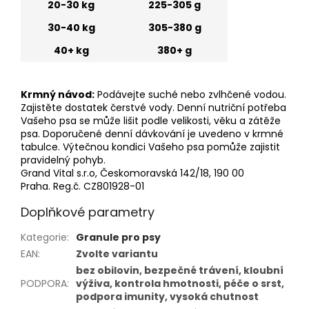
20-30 kg
225-305 g
30-40 kg
305-380 g
40+ kg
380+ g
Krmný návod:
Podávejte suché nebo zvlhčené vodou.
Zajistěte dostatek čerstvé vody. Denní nutriční potřeba
Vašeho psa se může lišit podle velikosti, věku a zátěže
psa. Doporučené denní dávkování je uvedeno v krmné
tabulce. Výtečnou kondici Vašeho psa pomůže zajistit
pravidelný pohyb.
Grand Vital s.r.o, Českomoravská 142/18, 190 00
Praha. Reg.č. CZ801928-01
Doplňkové parametry
Kategorie
:
Granule pro psy
EAN
:
Zvolte variantu
bez obilovin, bezpečné trávení, kloubní
PODPORA
:
výživa, kontrola hmotnosti, péče o srst,
podpora imunity, vysoká chutnost