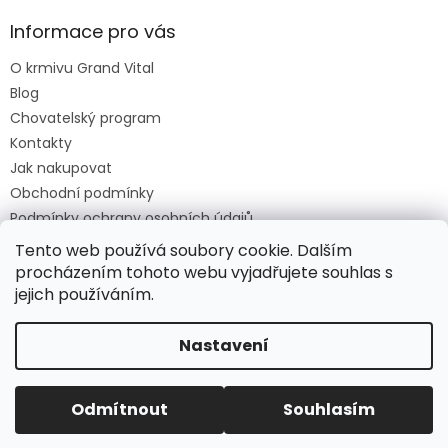
Informace pro vás
O krmivu Grand Vital
Blog
Chovatelský program
Kontakty
Jak nakupovat
Obchodní podmínky
Podmínky ochrany osobních údajů
O krmivu Grand Vital
Tento web používá soubory cookie. Dalším
procházením tohoto webu vyjadřujete souhlas s
jejich používáním.
Vytvořil Shoptet
Nastavení
Copyright 2026
Grand Vital Shop
. Všechna práva
Odmítnout
Souhlasím
vyhrazena.