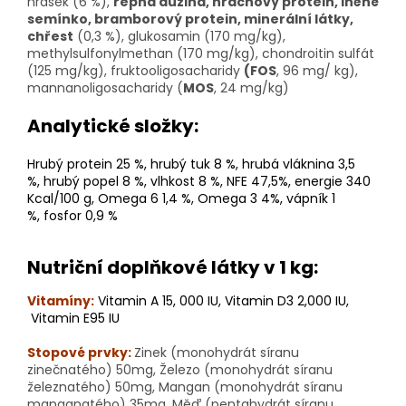
hrášek (6 %),
řepná dužina, hrachový protein, lněné
semínko, bramborový protein, minerální látky,
chřest
(0,3 %), glukosamin (170 mg/kg),
methylsulfonylmethan (170 mg/kg), chondroitin sulfát
(125 mg/kg), fruktooligosacharidy
(FOS
, 96 mg/ kg),
mannanoligosacharidy (
MOS
, 24 mg/kg)
Analytické složky:
Hrubý protein 25 %,
hrubý tuk 8 %,
hrubá vláknina 3,5
%,
hrubý popel 8 %,
vlhkost 8 %, NFE 47,5%,
energie 340
Kcal/100 g,
Omega 6 1,4 %,
Omega 3 4%,
vápník 1
%,
fosfor 0,9 %
Nutriční doplňkové látky v 1 kg:
Vitamíny:
Vitamin A 15, 000 IU, Vitamin D3 2,000 IU,
Vitamin E95 IU
Stopové prvky:
Zinek (monohydrát síranu
zinečnatého) 50mg, Železo (monohydrát síranu
železnatého) 50mg, Mangan (monohydrát síranu
manganatého) 35mg, Měď (pentahydrát síranu