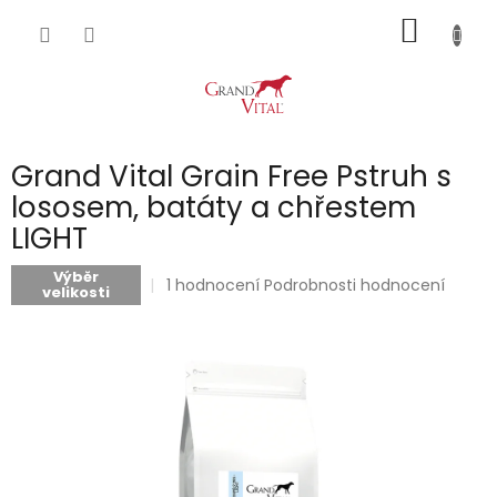
Přejít
NÁKUP
na
obsah
KOŠÍK
Grand Vital Grain Free Pstruh s
lososem, batáty a chřestem
LIGHT
Výběr
Průměrné
1 hodnocení
Podrobnosti hodnocení
velikosti
hodnocení
produktu
je
5,0
z
5
hvězdiček.