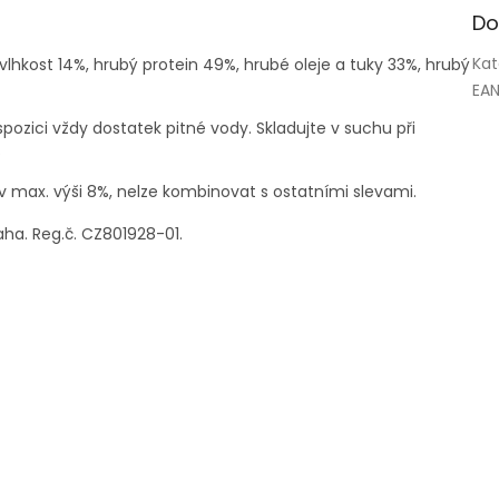
Do
Kat
vlhkost 14%, hrubý protein 49%, hrubé oleje a tuky 33%, hrubý
EA
spozici vždy dostatek pitné vody. Skladujte v suchu při
.
v max. výši 8%, nelze kombinovat s ostatními slevami.
aha. Reg.č. CZ801928-01.