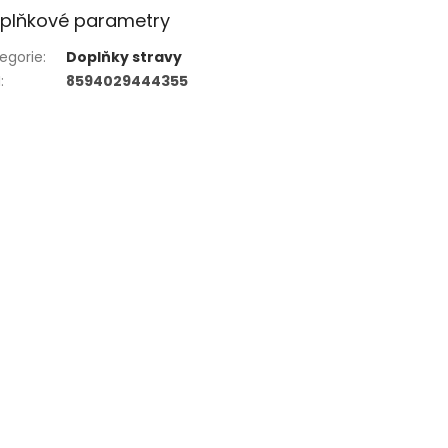
plňkové parametry
egorie
:
Doplňky stravy
N
:
8594029444355