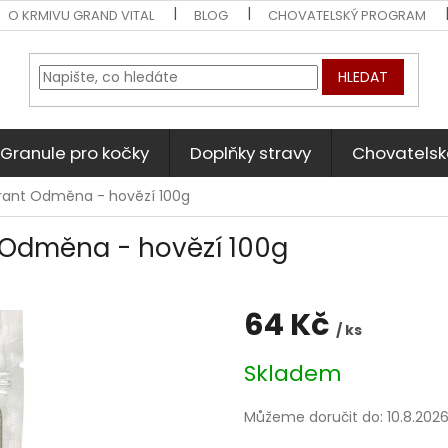
O KRMIVU GRAND VITAL
BLOG
CHOVATELSKÝ PROGRAM
HLEDAT
Granule pro kočky
Doplňky stravy
Chovatelsk
rant Odměna - hovězí 100g
Odměna - hovězí 100g
64 Kč
/ ks
Měrná
Skladem
cena:
Můžeme doručit do:
10.8.202