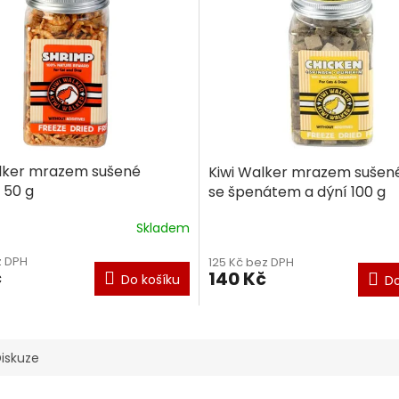
alker mrazem sušené
Kiwi Walker mrazem sušen
 50 g
se špenátem a dýní 100 g
Skladem
z DPH
125 Kč bez DPH
č
140 Kč
Do košíku
Do
iskuze