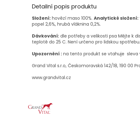
Detailní popis produktu
Složení:
hovězí maso 100%.
Analytické složení:
popel 2,6%, hrubá vláknina 0,2%.
Dávkování:
dle potřeby a velikosti psa Mějte k di
teplotě do 25 C. Není určeno pro lidskou spotřebu
Upozornění :
na tento produkt se vtahuje sleva 
Grand Vital s.r.o, Českomoravská 142/18, 190 00 Pr
www.grandvital.cz
Z
á
p
a
t
í