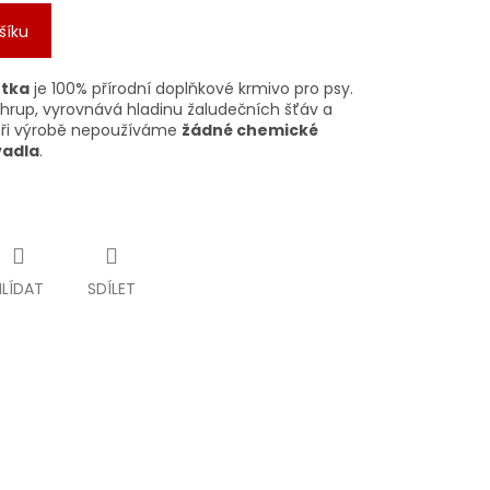
šíku
utka
je 100% přírodní doplňkové krmivo pro psy.
í chrup, vyrovnává hladinu žaludečních šťáv a
. Při výrobě nepoužíváme
žádné chemické
vadla
.
HLÍDAT
SDÍLET