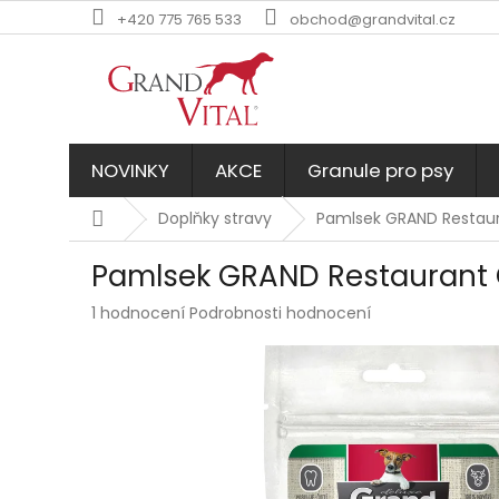
Přejít
+420 775 765 533
obchod@grandvital.cz
na
obsah
NOVINKY
AKCE
Granule pro psy
Domů
Doplňky stravy
Pamlsek GRAND Restau
Pamlsek GRAND Restaurant 
Průměrné
1 hodnocení
Podrobnosti hodnocení
hodnocení
produktu
je
5,0
z
5
hvězdiček.