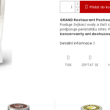
Přidat do ko
GRAND Restaurant Pocho
Posiluje žvýkací svaly a čist
podporuje peristaltiku střev
konzervanty ani dochuco
Detailní informace
TISK
ZEPTAT SE