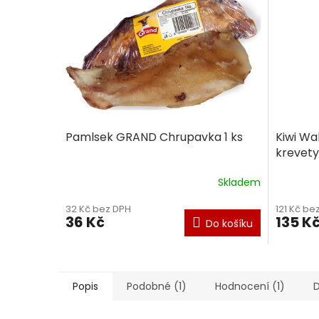
Pamlsek GRAND Chrupavka 1 ks
Kiwi W
krevety
Skladem
Průměrné
hodnocení
32 Kč bez DPH
121 Kč be
produktu
36 Kč
135 K
Do košíku
je
5,0
z
5
hvězdiček.
Popis
Podobné (1)
Hodnocení (1)
D