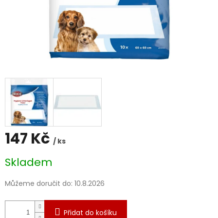
147 Kč
/ ks
Měrná
Skladem
cena:
Můžeme doručit do:
10.8.2026
Přidat do košíku