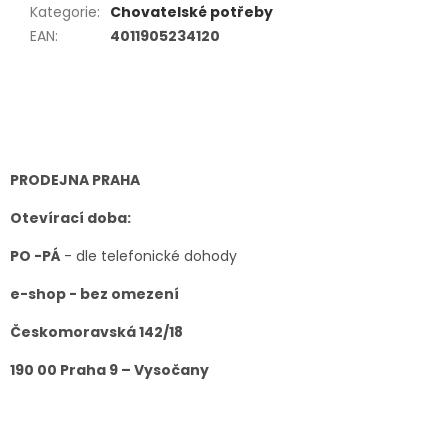
Kategorie
:
Chovatelské potřeby
EAN
:
4011905234120
Z
á
p
a
t
PRODEJNA PRAHA
í
Otevírací doba:
PO -PÁ
- dle telefonické dohody
e-shop - bez omezení
Českomoravská 142/18
190 00 Praha 9 – Vysočany