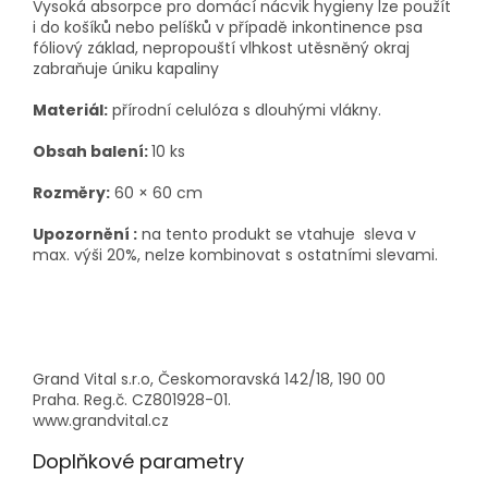
Vysoká absorpce pro domácí nácvik hygieny lze použít
i do košíků nebo pelíšků v případě inkontinence psa
fóliový základ, nepropouští vlhkost utěsněný okraj
zabraňuje úniku kapaliny
Materiál:
přírodní celulóza s dlouhými vlákny.
Obsah balení:
10 ks
Rozměry:
60 × 60 cm
Upozornění :
na tento produkt se vtahuje sleva v
max. výši 20%, nelze kombinovat s ostatními slevami.
Grand Vital s.r.o, Českomoravská 142/18, 190 00
Praha. Reg.č. CZ801928-01.
www.grandvital.cz
Doplňkové parametry