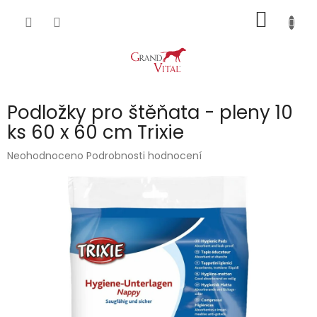
Přejít
NÁKUP
na
obsah
KOŠÍK
Podložky pro štěňata - pleny 10
ks 60 x 60 cm Trixie
Průměrné
Neohodnoceno
Podrobnosti hodnocení
hodnocení
produktu
je
0,0
z
5
hvězdiček.