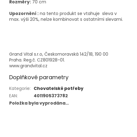
Rozměry:
70 cm
Upozornění :
na tento produkt se vtahuje sleva v
max. výši 20%, nelze kombinovat s ostatními slevami.
Grand Vital s.r.o, Českomoravská 142/18, 190 00
Praha. Reg.č. CZ801928-01.
www.grandvital.cz
Doplňkové parametry
Kategorie
:
Chovatelské potřeby
EAN
:
4011905373782
Položka byla vyprodána…
Z
á
p