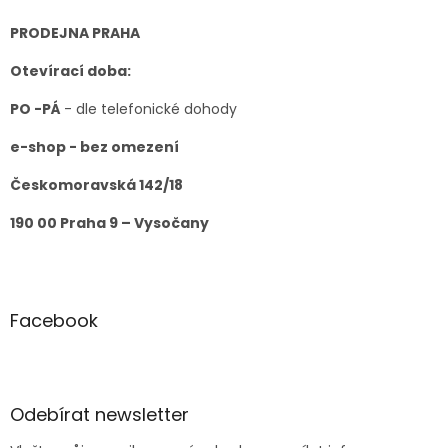
a
t
PRODEJNA PRAHA
í
Otevírací doba:
PO -PÁ
- dle telefonické dohody
e-shop - bez omezení
Českomoravská 142/18
190 00 Praha 9 – Vysočany
Facebook
Odebírat newsletter