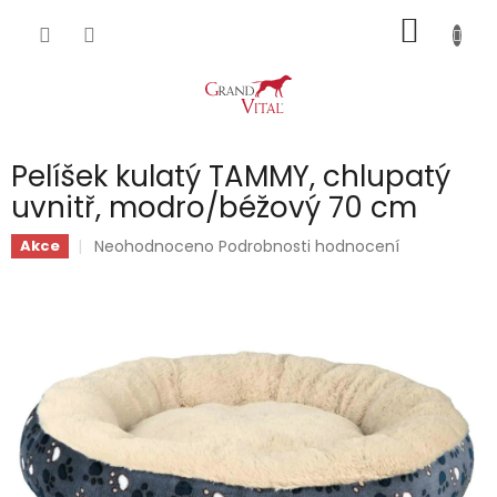
Přejít
NÁKUP
na
obsah
KOŠÍK
Pelíšek kulatý TAMMY, chlupatý
uvnitř, modro/béžový 70 cm
Průměrné
Neohodnoceno
Podrobnosti hodnocení
Akce
hodnocení
produktu
je
0,0
z
5
hvězdiček.