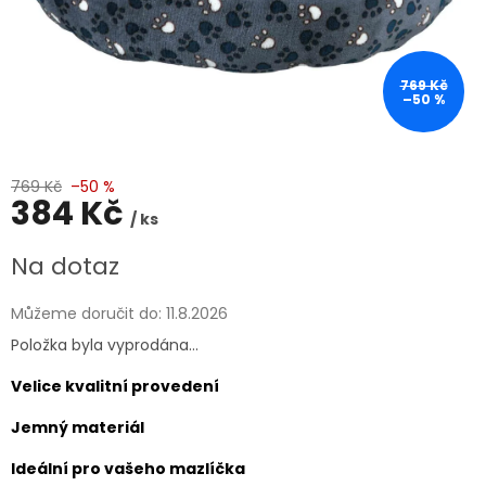
769 Kč
–50 %
769 Kč
–50 %
384 Kč
/ ks
Měrná
Na dotaz
cena:
Můžeme doručit do:
11.8.2026
Položka byla vyprodána…
Velice kvalitní provedení
Jemný materiál
Ideální pro vašeho mazlíčka