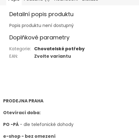
Detailní popis produktu
Popis produktu není dostupný
Doplňkové parametry
Kategorie
:
Chovatelské potřeby
EAN
:
Zvolte variantu
Z
á
p
a
t
PRODEJNA PRAHA
í
Otevírací doba:
PO -PÁ
- dle telefonické dohody
e-shop - bez omezení