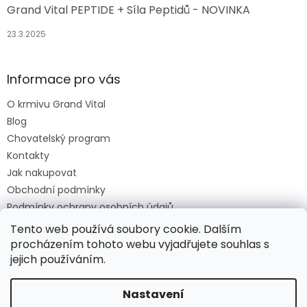
Grand Vital PEPTIDE + Síla Peptidů - NOVINKA
23.3.2025
Informace pro vás
O krmivu Grand Vital
Blog
Chovatelský program
Kontakty
Jak nakupovat
Obchodní podmínky
Podmínky ochrany osobních údajů
O krmivu Grand Vital
Tento web používá soubory cookie. Dalším
procházením tohoto webu vyjadřujete souhlas s
jejich používáním.
Vytvořil Shoptet
Nastavení