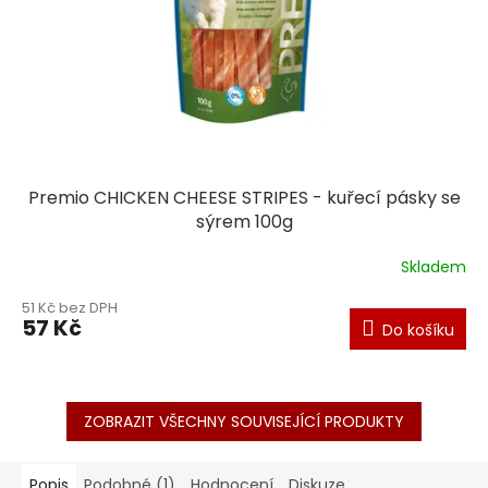
Premio CHICKEN CHEESE STRIPES - kuřecí pásky se
sýrem 100g
Skladem
51 Kč bez DPH
57 Kč
Do košíku
ZOBRAZIT VŠECHNY SOUVISEJÍCÍ PRODUKTY
Popis
Podobné (1)
Hodnocení
Diskuze