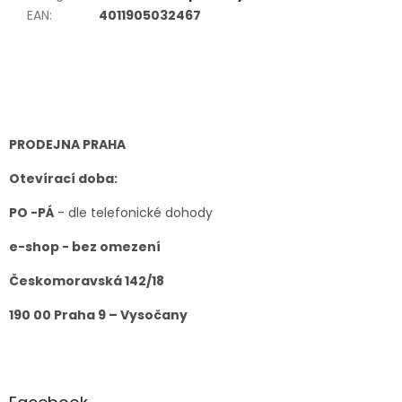
EAN
:
4011905032467
Z
á
p
a
t
PRODEJNA PRAHA
í
Otevírací doba:
PO -PÁ
- dle telefonické dohody
e-shop - bez omezení
Českomoravská 142/18
190 00 Praha 9 – Vysočany