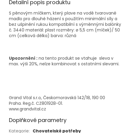
Detailní popis produktu
S pěnovým míčkem, který plave na vodě tvarované
madlo pro dlouhé házení s použitím minimální síly a
bez ušpinění rukou kompatibilní s výměnnými balónky
č. 3440 materiál: plast rozměry: ø 5,5 cm (míček)/ 50
cm (celková délka) barva: různá
Upozornění :
na tento produkt se vtahuje sleva v
max. výši 20%, nelze kombinovat s ostatními slevami.
Grand Vital s.r.o, Českomoravská 142/18, 190 00
Praha. Reg.č. CZ801928-01.
www.grandvital.cz
Doplňkové parametry
Kategorie
:
Chovatelské potřeby