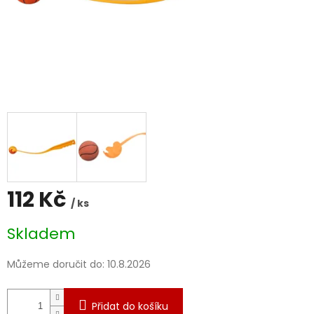
112 Kč
/ ks
Měrná
Skladem
cena:
Můžeme doručit do:
10.8.2026
Přidat do košíku