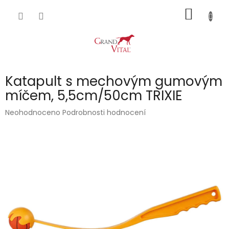
Přejít
NÁKUP
na
obsah
KOŠÍK
Katapult s mechovým gumovým
míčem, 5,5cm/50cm TRIXIE
Průměrné
Neohodnoceno
Podrobnosti hodnocení
hodnocení
produktu
je
0,0
z
5
hvězdiček.