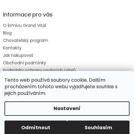
Informace pro vás
O krmivu Grand Vital
Blog
Chovatelský program
Kontakty
Jak nakupovat
Obchodní podmínky
Podmínky ochrany osobních údajů
O krmivu Grand Vital
Tento web používá soubory cookie. Dalším
procházením tohoto webu vyjadřujete souhlas s
jejich používáním.
Vytvořil Shoptet
Nastavení
Copyright 2026
Grand Vital Shop
. Všechna práva
Odmítnout
Souhlasím
vyhrazena.