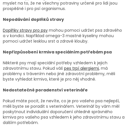
myslet na to, že ne všechny potraviny určené pro lidi jsou
prospěšné i pro psí organismus.
Nepodávání doplňků stravy
Doplňky stravy pro psy
mohou pomoci udržet psa zdravého
a v kondici. Například omega-3 mastné kyseliny mohou
pomoci udržet lesklou srst a zdravé klouby.
Nepřizpůsobení krmiva speciálním potřebám psa
Některé psy mají speciální potřeby vzhledem k jejich
zdravotnímu stavu. Pokud váš
pes trpí alergiemi
, má
problémy s trávením nebo jiné zdravotní problémy, měli
byste vyhledat krmivo, které je pro něj vhodné.
Nedostatečné poradenství veterináře
Pokud máte pocit, že nevíte, co je pro vašeho psa nejlepší,
měli byste se poradit s veterinářem. Veterinář by vám měl
poskytnout individuální doporučení ohledně správného
krmiva pro vašeho psa vzhledem k jeho zdravotnímu stavu a
dalším potřebám.