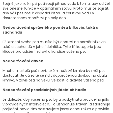
Stejně jako lidé, i psi potřebují pitnou vodu k tomu, aby udrželi
své tělesné funkce v optimálním stavu. Proto musíte zajistit,
aby váš pes měl k dispozici čistou a čerstvou vodu v
dostatečném množství po celý den.
Nedodržování správného poměru bílkovin, tuků a
sacharidů
Při krmení svého psa musíte být opatrní na poměr bílkovin,
tuků a sacharidů v jeho jídelníčku. Tyto tři kategorie jsou
klíčové pro udržení zdraví a kondice vašeho psa.
Nedodržování dávek
Mnoho majitelů psů neví, jaké množství krmiva by měl pes
dostávat. Je důležité se řídit doporučenou dávkou na obalu
krmiva, v závislosti na věku, velikosti a aktivitě vašeho psa.
Nedodržování pravidelných jídelních hodin
Je důležité, aby vašemu psu byla poskytnuta pravidelná jídla
v pravidelných intervalech. To usnadňuje trávení a zabraňuje
přejídání, navíc tím nastavujete jasný denní režim a pravidla