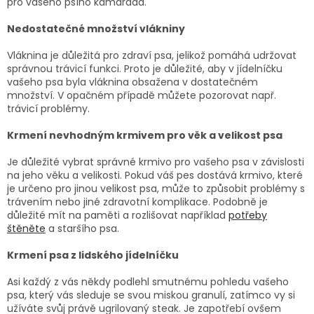
pro vašeho psího kamaráda.
Nedostatečné množství vlákniny
Vláknina je důležitá pro zdraví psa, jelikož pomáhá udržovat
správnou trávicí funkci. Proto je důležité, aby v jídelníčku
vašeho psa byla vláknina obsažena v dostatečném
množství. V opačném případě můžete pozorovat např.
trávicí problémy.
Krmení nevhodným krmivem pro věk a velikost psa
Je důležité vybrat správné krmivo pro vašeho psa v závislosti
na jeho věku a velikosti. Pokud váš pes dostává krmivo, které
je určeno pro jinou velikost psa, může to způsobit problémy s
trávením nebo jiné zdravotní komplikace. Podobně je
důležité mít na paměti a rozlišovat například
potřeby
štěněte
a staršího psa.
Krmení psa z lidského jídelníčku
Asi každý z vás někdy podlehl smutnému pohledu vašeho
psa, který vás sleduje se svou miskou granulí, zatímco vy si
užíváte svůj právě ugrilovaný steak. Je zapotřebí ovšem