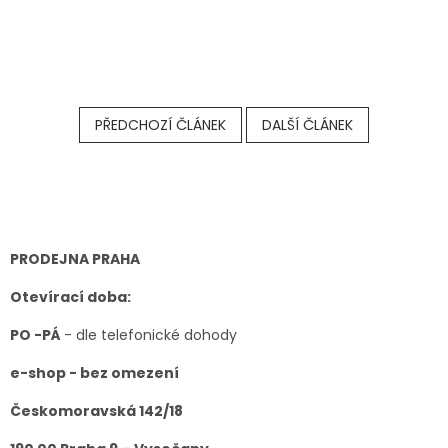
PŘEDCHOZÍ ČLÁNEK
DALŠÍ ČLÁNEK
Z
á
p
a
t
PRODEJNA PRAHA
í
Otevírací doba:
PO -PÁ
- dle telefonické dohody
e-shop - bez omezení
Českomoravská 142/18