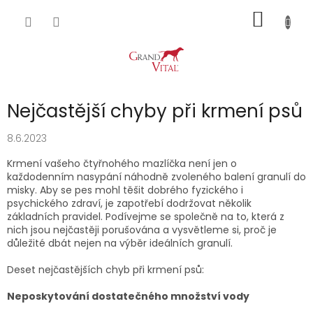
Přejít
NÁKUP
na
obsah
KOŠÍK
Nejčastější chyby při krmení psů
8.6.2023
Krmení vašeho čtyřnohého mazlíčka není jen o
každodenním nasypání náhodně zvoleného balení granulí do
misky. Aby se pes mohl těšit dobrého fyzického i
psychického zdraví, je zapotřebí dodržovat několik
základních pravidel. Podívejme se společně na to, která z
nich jsou nejčastěji porušována a vysvětleme si, proč je
důležité dbát nejen na výběr ideálních granulí.
Deset nejčastějších chyb při krmení psů:
Neposkytování dostatečného množství vody