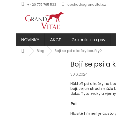
Přejít
+420 775 765 533
obchod@grandvital.cz
na
obsah
NOVINKY
AKCE
Granule pro psy
Domů
Blog
Bojí se psi a kočky bouřky?
Bojí se psi a
30.6.2024
Někteří psi a kočky na b
bojí. Jejich strach můž
tlaku. Tyto zvuky a vjemy
Psi
Hlasité hřmění je často 