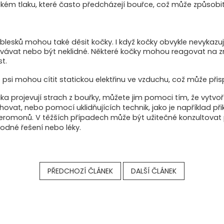
ckém tlaku, které často předcházejí bouřce, což může způsobit
 blesků mohou také děsit kočky. I když kočky obvykle nevykazují
ovávat nebo být neklidné. Některé kočky mohou reagovat na 
t.
e psi mohou cítit statickou elektřinu ve vzduchu, což může přisp
a projevují strach z bouřky, můžete jim pomoci tím, že vytvoř
vat, nebo pomocí uklidňujících technik, jako je například při
 feromonů. V těžších případech může být užitečné konzultovat
odné řešení nebo léky.
PŘEDCHOZÍ ČLÁNEK
DALŠÍ ČLÁNEK