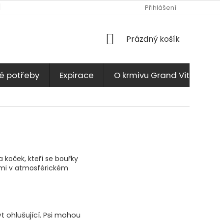
KONTAKTY
JAK NAKUPOVAT
OBCHODNÍ PODMÍNKY
Přihlášení
NÁKUPNÍ
Prázdný košík
KOŠÍK
é potřeby
Expirace
O krmivu Grand Vital
 koček, kteří se bouřky
ami v atmosférickém
t ohlušující.
Psi mohou