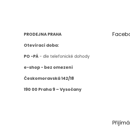
a
t
í
Faceb
PRODEJNA PRAHA
Otevírací doba:
PO -PÁ
- dle telefonické dohody
e-shop - bez omezení
Českomoravská 142/18
190 00 Praha 9 – Vysočany
Přijím