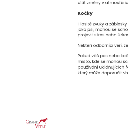
cítit změny v atmosféri
Kočky
Hlasité zvuky a záblesky
jako psi, mohou se sch
projevit stres nebo úzkos
Někteří odborníci věří, ž
Pokud váš pes nebo kočk
místo, kde se mohou scho
používání uklidňujících
který může doporučit vh
Z
á
p