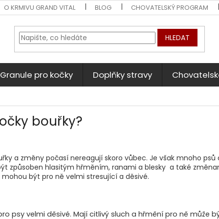
O KRMIVU GRAND VITAL
BLOG
CHOVATELSKÝ PROGRAM
HLEDAT
Granule pro kočky
Doplňky stravy
Chovatelsk
 kočky bouřky?
ouřky a změny počasí nereagují skoro vůbec. Je však mnoho psů a
e být způsoben hlasitým hřměním, ranami a blesky a také změn
 mohou být pro ně velmi stresující a děsivé.
pro psy velmi děsivé. Mají citlivý sluch a hřmění pro ně může bý