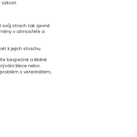
 úzkost.
 svůj strach tak zjevně
změny v atmosféře a
ět k jejich strachu.
íte bezpečné a klidné
krývání klece nebo
 problém s veterinářem,