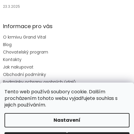
23.3.2025
Informace pro vás
O krmivu Grand Vital
Blog
Chovatelský program
Kontakty
Jak nakupovat
Obchodní podmínky
Podmínky ochrany osobních údajů
O krmivu Grand Vital
Tento web používá soubory cookie. Dalším
procházením tohoto webu vyjadřujete souhlas s
jejich používáním.
Vytvořil Shoptet
Nastavení
Copyright 2026
Grand Vital Shop
. Všechna práva