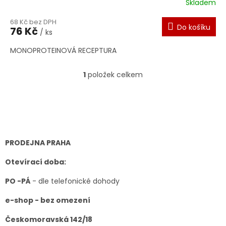
Skladem
Průměrné
hodnocení
68 Kč bez DPH
produktu
Do košíku
76 Kč
je
/ ks
5,0
MONOPROTEINOVÁ RECEPTURA
z
5
hvězdiček.
1
položek celkem
O
v
l
Z
á
á
d
p
a
a
c
t
PRODEJNA PRAHA
í
í
p
Otevírací doba:
r
v
PO -PÁ
- dle telefonické dohody
k
y
e-shop - bez omezení
v
ý
Českomoravská 142/18
p