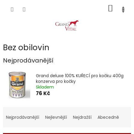
Přejít
NÁKUP
na
obsah
KOŠÍK
Bez obilovin
Nejprodávanější
Grand deluxe 100% KUŘECÍ pro kočku 400g
konzerva pro kočky
Skladem
76 Kč
Ř
a
Nejprodávanější
Nejlevnější
Nejdražší
Abecedně
z
e