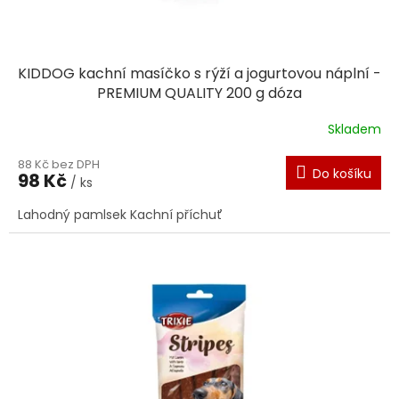
KIDDOG kachní masíčko s rýží a jogurtovou náplní -
PREMIUM QUALITY 200 g dóza
Skladem
88 Kč bez DPH
Do košíku
98 Kč
/ ks
Lahodný pamlsek Kachní příchuť