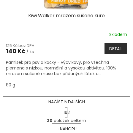
Kiwi Walker mrazem sušené kuře
Skladem
125 Kč bez DPH
DETAIL
140 Kč
/ ks
Pamlsek pro psy a kočky - výcvikový, pro všechna
plemena s nízkou, normální a vysokou aktivitou. 100%
mrazem sušené maso bez přidaných látek a...
80 g
NAČÍST 5 DALŠÍCH
S
1
2
t
O
r
20
položek celkem
v
á
l
NAHORU
n