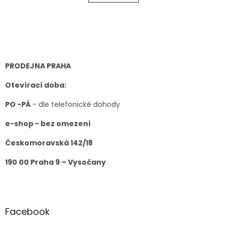
á
k
o
d
v
Z
a
á
c
á
n
í
p
í
p
a
r
t
PRODEJNA PRAHA
v
í
k
Otevírací doba:
y
v
PO -PÁ
- dle telefonické dohody
ý
p
e-shop - bez omezení
i
s
Českomoravská 142/18
u
190 00 Praha 9 – Vysočany
Facebook