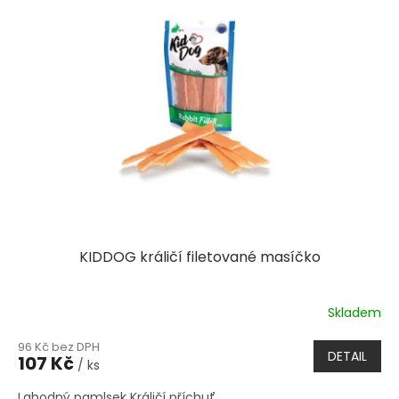
KIDDOG králičí filetované masíčko
Skladem
96 Kč bez DPH
DETAIL
107 Kč
/ ks
Lahodný pamlsek Králičí příchuť