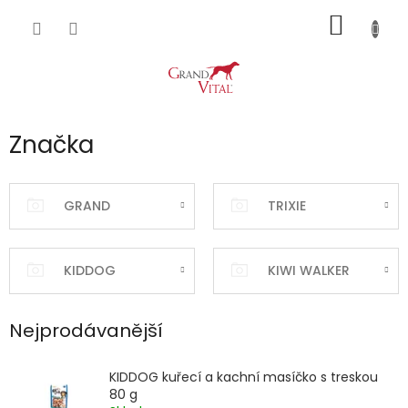
Přejít
NÁKUP
na
obsah
KOŠÍK
Značka
GRAND
TRIXIE
KIDDOG
KIWI WALKER
Nejprodávanější
KIDDOG kuřecí a kachní masíčko s treskou
80 g