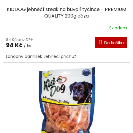
KIDDOG jehněčí steak na buvolí tyčince - PREMIUM
QUALITY 200g dóza
Skladem
84 Kč bez DPH
Do košíku
94 Kč
/ ks
Lahodný pamlsek Jehněčí příchuť