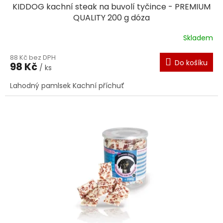
KIDDOG kachní steak na buvolí tyčince - PREMIUM
QUALITY 200 g dóza
Skladem
88 Kč bez DPH
Do košíku
98 Kč
/ ks
Lahodný pamlsek Kachní příchuť