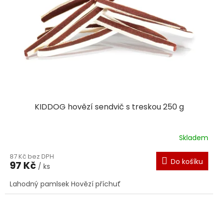
KIDDOG hovězí sendvič s treskou 250 g
Skladem
87 Kč bez DPH
Do košíku
97 Kč
/ ks
Lahodný pamlsek Hovězí příchuť