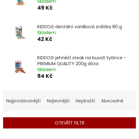
Skladem
49 Kč
KIDDOG dentální vanilková srdíčka 80 g
Skladem
42 Kč
KIDDOG jehněčí steak na buvolí tyčince -
PREMIUM QUALITY 200g dóza
Skladem
94 Kč
Ř
a
Nejprodávanější
Nejlevnější
Nejdražší
Abecedně
z
e
n
OTEVŘÍT FILTR
í
p
V