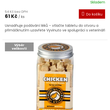
Skladem
Průměrné
hodnocení
54 Kč bez DPH
produktu
Do košíku
61 Kč
je
/ ks
5,0
Usnadňuje podávání léků – vtlačte tabletu do otvoru a
z
přimáčknutím uzavřete Vyvinuto ve spolupráci s veterináři
5
hvězdiček.
Výběr
velikosti