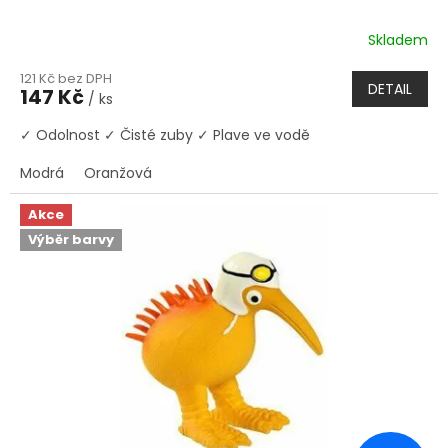
Skladem
121 Kč bez DPH
DETAIL
147 Kč
/ ks
✓ Odolnost ✓ Čisté zuby ✓ Plave ve vodě
Modrá
Oranžová
Akce
Výběr barvy