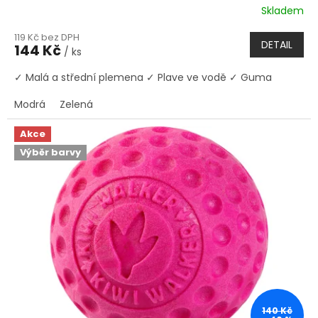
Skladem
119 Kč bez DPH
DETAIL
144 Kč
/ ks
✓ Malá a střední plemena ✓ Plave ve vodě ✓ Guma
Modrá
Zelená
Akce
Výběr barvy
140 Kč