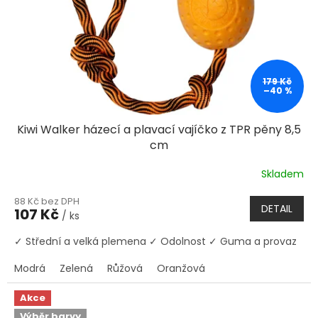
179 Kč
–40 %
Kiwi Walker házecí a plavací vajíčko z TPR pěny 8,5
cm
Skladem
88 Kč bez DPH
DETAIL
107 Kč
/ ks
✓ Střední a velká plemena ✓ Odolnost ✓ Guma a provaz
Modrá
Zelená
Růžová
Oranžová
Akce
Výběr barvy