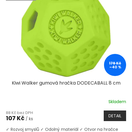
179 Kč
–40 %
Kiwi Walker gumová hračka DODECABALL 8 cm
Skladem
88 Kč bez DPH
DETAIL
107 Kč
/ ks
✓ Rozvoj smyslů ✓ Odolný materiál ✓ Otvor na hračce