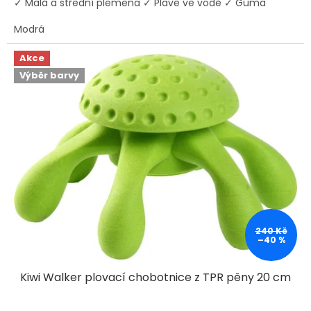
✓ Malá a střední plemena ✓ Plave ve vodě ✓ Guma
Modrá
Akce
Výběr barvy
240 Kč
–40 %
Kiwi Walker plovací chobotnice z TPR pěny 20 cm