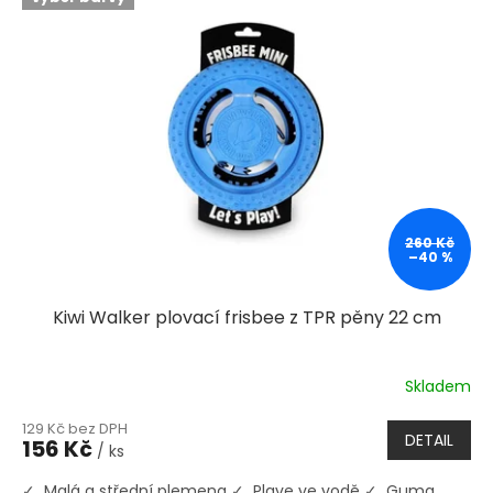
260 Kč
–40 %
Kiwi Walker plovací frisbee z TPR pěny 22 cm
Skladem
129 Kč bez DPH
DETAIL
156 Kč
/ ks
✓ Malá a střední plemena ✓ Plave ve vodě ✓ Guma