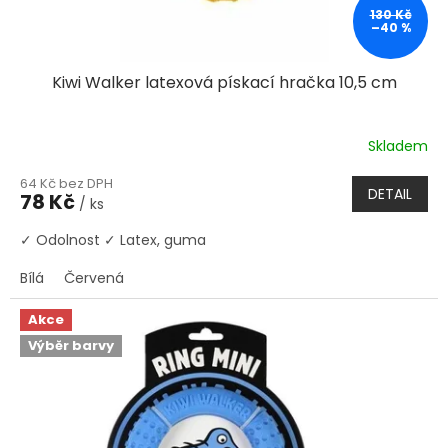
130 Kč
–40 %
Kiwi Walker latexová pískací hračka 10,5 cm
Skladem
64 Kč bez DPH
DETAIL
78 Kč
/ ks
✓ Odolnost ✓ Latex, guma
Bílá
Červená
Akce
Výběr barvy