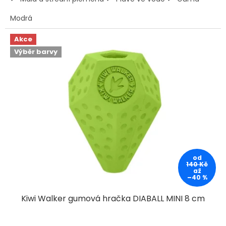
Modrá
Akce
Výběr barvy
od
140 Kč
až
–40 %
Kiwi Walker gumová hračka DIABALL MINI 8 cm