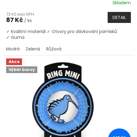
Skladem
72 Kč bez DPH
DETAIL
87 Kč
/ ks
✓ Kvalitní materiál ✓ Otvory pro dávkování pamlsků
✓ Guma
Modrá
Zelená
Růžová
Akce
Výběr barvy