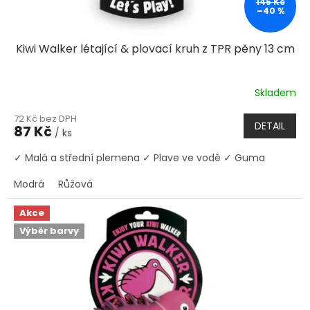
145 Kč
–40 %
Kiwi Walker létající & plovací kruh z TPR pěny 13 cm
Skladem
72 Kč bez DPH
DETAIL
87 Kč
/ ks
✓ Malá a střední plemena ✓ Plave ve vodě ✓ Guma
Modrá
Růžová
Akce
Výběr barvy