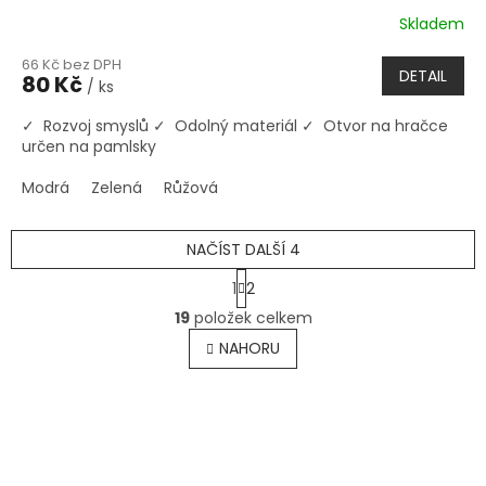
Skladem
66 Kč bez DPH
DETAIL
80 Kč
/ ks
✓ Rozvoj smyslů ✓ Odolný materiál ✓ Otvor na hračce
určen na pamlsky
Modrá
Zelená
Růžová
NAČÍST DALŠÍ 4
S
1
2
t
O
r
19
položek celkem
v
á
l
NAHORU
n
á
k
o
d
v
Z
a
á
c
á
n
í
p
í
p
a