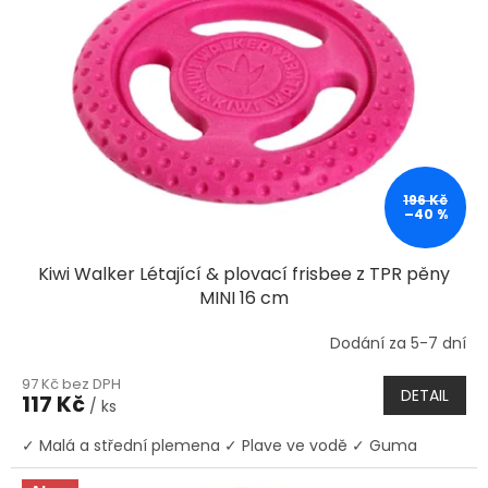
u
s
k
p
t
r
ů
o
d
u
k
t
ů
196 Kč
–40 %
Kiwi Walker Létající & plovací frisbee z TPR pěny
MINI 16 cm
Dodání za 5-7 dní
97 Kč bez DPH
DETAIL
117 Kč
/ ks
✓ Malá a střední plemena ✓ Plave ve vodě ✓ Guma