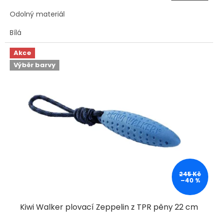
Odolný materiál
Bílá
Akce
Výběr barvy
245 Kč
–40 %
Kiwi Walker plovací Zeppelin z TPR pěny 22 cm