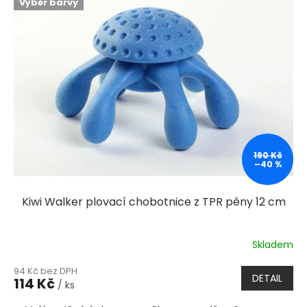
Výběr barvy
190 Kč
–40 %
Kiwi Walker plovací chobotnice z TPR pěny 12 cm
Skladem
94 Kč bez DPH
DETAIL
114 Kč
/ ks