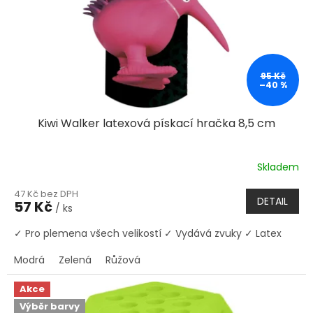
95 Kč
–40 %
Kiwi Walker latexová pískací hračka 8,5 cm
Skladem
47 Kč bez DPH
DETAIL
57 Kč
/ ks
✓ Pro plemena všech velikostí ✓ Vydává zvuky ✓ Latex
Modrá
Zelená
Růžová
Akce
Výběr barvy