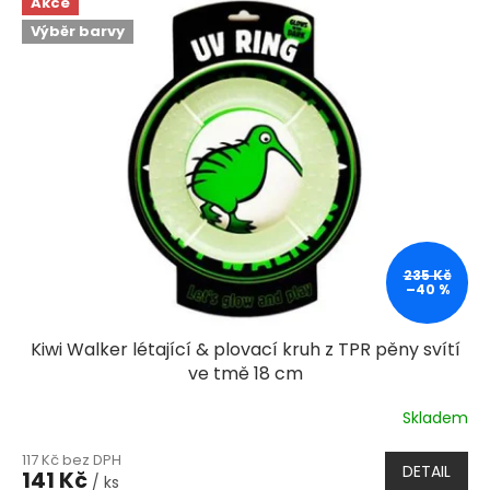
Akce
Výběr barvy
235 Kč
–40 %
Kiwi Walker létající & plovací kruh z TPR pěny svítí
ve tmě 18 cm
Skladem
117 Kč bez DPH
DETAIL
141 Kč
/ ks