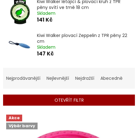
Kiwi Walker létající & plovací kruh z TPR
pěny svítí ve tmě 18 cm
Skladem
141 Kč
Kiwi Walker plovací Zeppelin z TPR pěny 22
cm
Skladem
147 Kč
Ř
a
Nejprodávanější
Nejlevnější
Nejdražší
Abecedně
z
e
n
OTEVŘÍT FILTR
í
p
V
r
Akce
ý
o
Výběr barvy
p
d
i