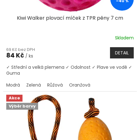
–40 %
Kiwi Walker plovací míček z TPR pěny 7 cm
Skladem
69 Kč bez DPH
DETAIL
84 Kč
/ ks
✓ Střední a velká plemena ✓ Odolnost ✓ Plave ve vodě ✓
Guma
Modrá
Zelená
Růžová
Oranžová
Akce
Výběr barvy