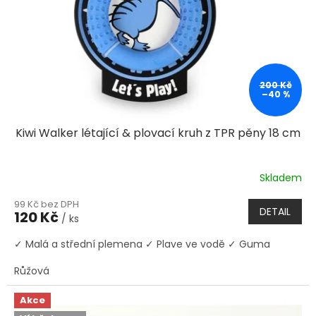
200 Kč
–40 %
Kiwi Walker létající & plovací kruh z TPR pěny 18 cm
Skladem
99 Kč bez DPH
DETAIL
120 Kč
/ ks
✓ Malá a střední plemena ✓ Plave ve vodě ✓ Guma
Růžová
Akce