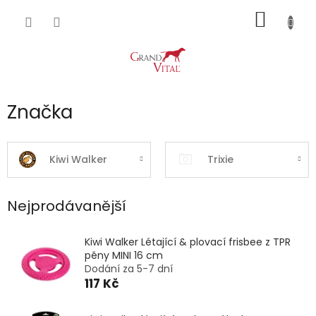
Přejít
NÁKUP
na
obsah
KOŠÍK
Značka
Kiwi Walker
Trixie
Nejprodávanější
Kiwi Walker Létající & plovací frisbee z TPR
pěny MINI 16 cm
Dodání za 5-7 dní
117 Kč