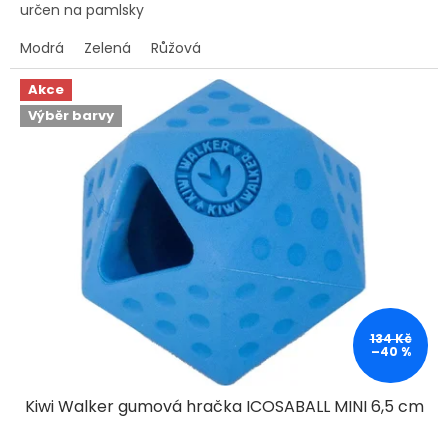
určen na pamlsky
Modrá
Zelená
Růžová
Akce
Výběr barvy
134 Kč
–40 %
Kiwi Walker gumová hračka ICOSABALL MINI 6,5 cm