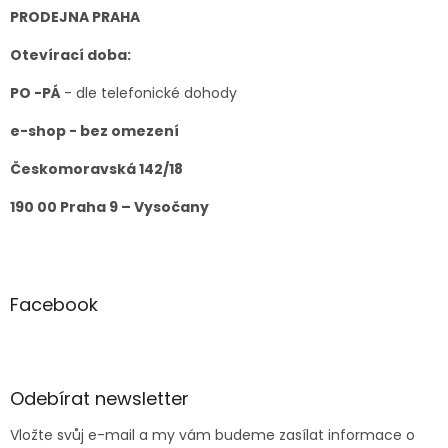
r
t
PRODEJNA PRAHA
v
í
k
Otevírací doba:
y
v
PO -PÁ
- dle telefonické dohody
ý
p
e-shop - bez omezení
i
s
Českomoravská 142/18
u
190 00 Praha 9 – Vysočany
Facebook
Odebírat newsletter
Vložte svůj e-mail a my vám budeme zasílat informace o