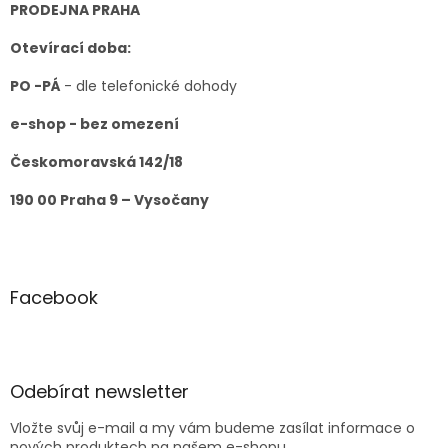
t
PRODEJNA PRAHA
í
Otevírací doba:
PO -PÁ
- dle telefonické dohody
e-shop - bez omezení
Českomoravská 142/18
190 00 Praha 9 – Vysočany
Facebook
Odebírat newsletter
Vložte svůj e-mail a my vám budeme zasílat informace o
nových produktech na našem e-shopu.