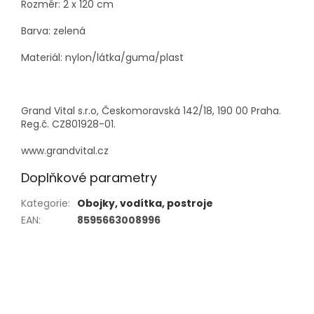
Rozměr: 2 x 120 cm
Barva: zelená
Materiál: nylon/látka/guma/plast
Grand Vital s.r.o, Českomoravská 142/18, 190 00 Praha.
Reg.č. CZ801928-01.
www.grandvital.cz
Doplňkové parametry
Kategorie
:
Obojky, vodítka, postroje
EAN
:
8595663008996
Z
á
p
a