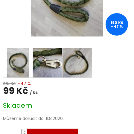
190 Kč
–47 %
190 Kč
–47 %
99 Kč
/ ks
Měrná
Skladem
cena:
Můžeme doručit do:
11.8.2026