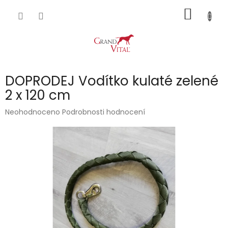
Přejít
NÁKUP
na
obsah
KOŠÍK
DOPRODEJ Vodítko kulaté zelené
2 x 120 cm
Průměrné
Neohodnoceno
Podrobnosti hodnocení
hodnocení
produktu
je
0,0
z
5
hvězdiček.