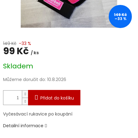
149 Kč
–33 %
149 Kč
–33 %
99 Kč
/ ks
Měrná
Skladem
cena:
Můžeme doručit do:
10.8.2026
Přidat do košíku
Vyčesávací rukavice po koupání
Detailní informace