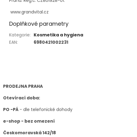
Praha. Reg.č. CZ801928-01.
www.grandvital.cz
Doplňkové parametry
Kategorie
:
Kosmetika a hygiena
EAN
:
6980421002231
Z
á
p
a
t
PRODEJNA PRAHA
í
Otevírací doba:
PO -PÁ
- dle telefonické dohody
e-shop - bez omezení
Českomoravská 142/18