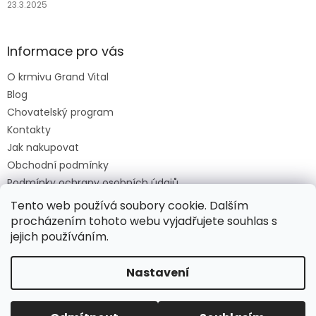
23.3.2025
Informace pro vás
O krmivu Grand Vital
Blog
Chovatelský program
Kontakty
Jak nakupovat
Obchodní podmínky
Podmínky ochrany osobních údajů
O krmivu Grand Vital
Tento web používá soubory cookie. Dalším
procházením tohoto webu vyjadřujete souhlas s
jejich používáním.
Vytvořil Shoptet
Nastavení
Copyright 2026
Grand Vital Shop
. Všechna práva