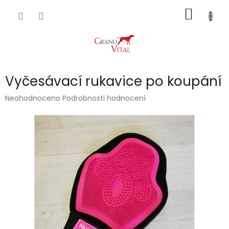
Přejít
NÁKUP
na
obsah
KOŠÍK
Vyčesávací rukavice po koupání
Průměrné
Neohodnoceno
Podrobnosti hodnocení
hodnocení
produktu
je
0,0
z
5
hvězdiček.