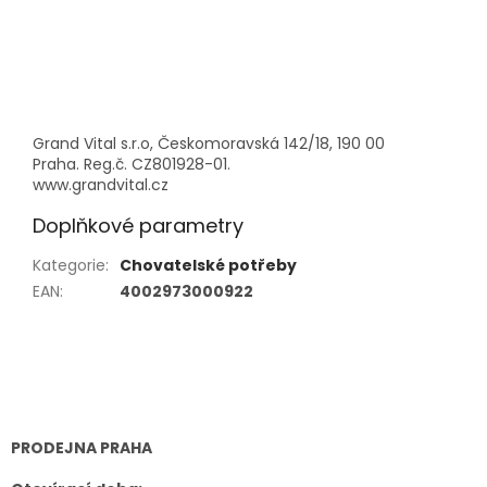
Grand Vital s.r.o, Českomoravská 142/18, 190 00
Praha. Reg.č. CZ801928-01.
www.grandvital.cz
Doplňkové parametry
Kategorie
:
Chovatelské potřeby
EAN
:
4002973000922
Z
á
p
a
t
PRODEJNA PRAHA
í