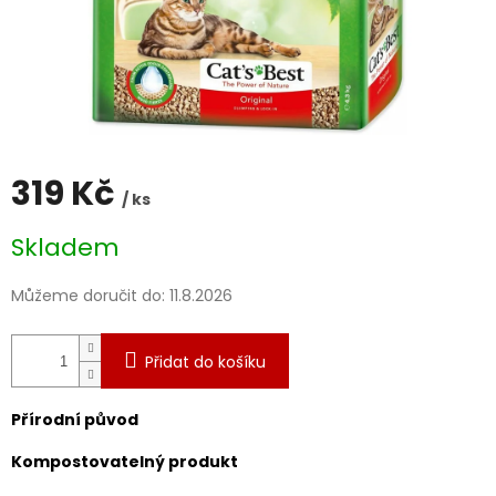
319 Kč
/ ks
Měrná
Skladem
cena:
Můžeme doručit do:
11.8.2026
Přidat do košíku
Přírodní původ
Kompostovatelný produkt