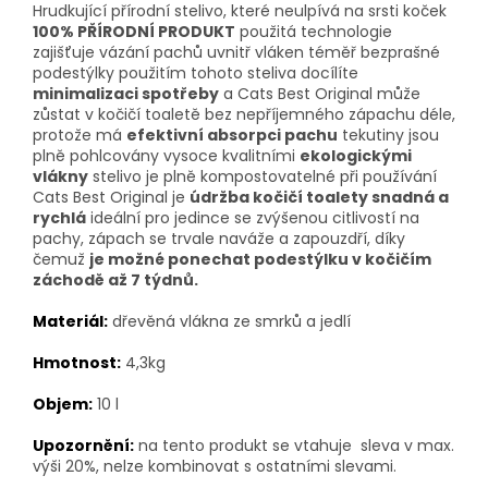
Hrudkující přírodní stelivo, které neulpívá na srsti koček
100% PŘÍRODNÍ PRODUKT
použitá technologie
zajišťuje vázání pachů uvnitř vláken téměř bezprašné
podestýlky použitím tohoto steliva docílíte
minimalizaci spotřeby
a Cats Best Original může
zůstat v kočičí toaletě bez nepříjemného zápachu déle,
protože má
efektivní absorpci pachu
tekutiny jsou
plně pohlcovány vysoce kvalitními
ekologickými
vlákny
stelivo je plně kompostovatelné při používání
Cats Best Original je
údržba kočičí toalety snadná a
rychlá
ideální pro jedince se zvýšenou citlivostí na
pachy, zápach se trvale naváže a zapouzdří, díky
čemuž
je možné ponechat podestýlku v kočičím
záchodě až 7 týdnů.
Materiál:
dřevěná vlákna ze smrků a jedlí
Hmotnost:
4,3kg
Objem:
10 l
Upozornění:
na tento produkt se vtahuje sleva v max.
výši 20%, nelze kombinovat s ostatními slevami.