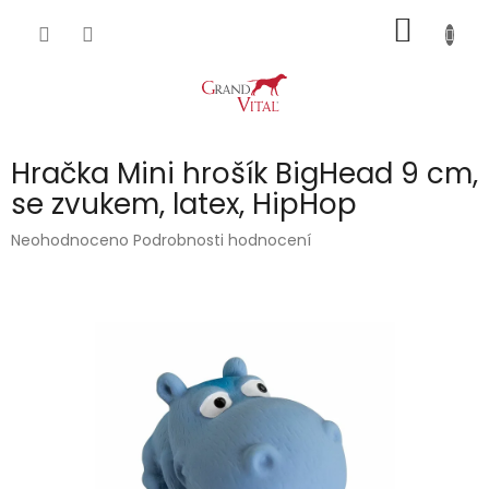
Přejít
NÁKUP
na
obsah
KOŠÍK
Hračka Mini hrošík BigHead 9 cm,
se zvukem, latex, HipHop
Průměrné
Neohodnoceno
Podrobnosti hodnocení
hodnocení
produktu
je
0,0
z
5
hvězdiček.