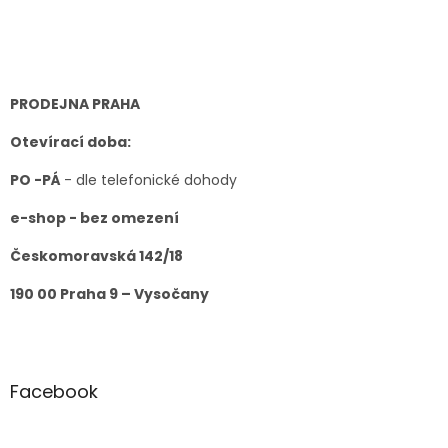
Z
á
p
a
t
PRODEJNA PRAHA
í
Otevírací doba:
PO -PÁ
- dle telefonické dohody
e-shop - bez omezení
Českomoravská 142/18
190 00 Praha 9 – Vysočany
Facebook