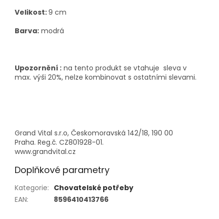
Velikost:
9 cm
Barva:
modrá
Upozornění :
na tento produkt se vtahuje sleva v
max. výši 20%, nelze kombinovat s ostatními slevami.
Grand Vital s.r.o, Českomoravská 142/18, 190 00
Praha. Reg.č. CZ801928-01.
www.grandvital.cz
Doplňkové parametry
Kategorie
:
Chovatelské potřeby
EAN
:
8596410413766