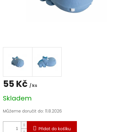
55 Kč
/ ks
Měrná
Skladem
cena:
Můžeme doručit do:
11.8.2026
Přidat do košíku